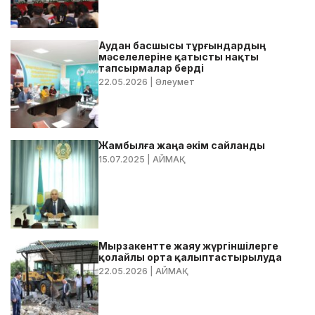
Аудан басшысы тұрғындардың
мәселелеріне қатысты нақты
тапсырмалар берді
22.05.2026
| Әлеумет
Жамбылға жаңа әкім сайланды
15.07.2025
| АЙМАҚ
Мырзакентте жаяу жүргіншілерге
қолайлы орта қалыптастырылуда
22.05.2026
| АЙМАҚ