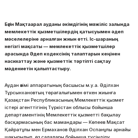
Бүгін Мақтаарал ауданы әкімдігінің мәжіліс залында
мемлекеттік қызметшілердің қатысуымен әдеп
мәселелеріне арналған жиын өтті. Іс-шараның
негізгі мақсаты — мемлекеттік қызметшілер
арасында Әдеп кодексінің талаптарын кеңінен
насихаттау және қызметтік тәртіпті сақтау
мәдениетін қалыптастыру.
Аудан әкімі аппаратының басшысы м.у.а. Әділхан
Тұрсынхановтың төрағалығымен өткен жиынға
Қазақстан Республикасының Мемлекеттік қызмет
істері агенттігінің Түркістан облысы бойынша
департаментінің Мемлекеттік қызметті бақылау
басқармасының бас мамандары — Көпеев Мақсат
Қайратұлы мен Ермаханов Әділхан Оспанұлы арнайы
шақырылып, өз салалары бойынша түсіндіру