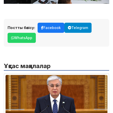
Постты бөлісу:
Facebook
Telegram
WhatsApp
Ұқсас мақалалар