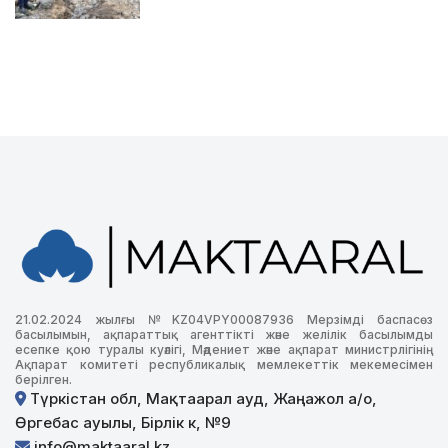
21.02.2024 жылғы №KZ04VPY00087936 Мерзімді баспасөз
басылымын, ақпараттық агенттікті және желілік басылымды
есепке қою туралы куәлігі, Мәдениет және ақпарат министрлігінің
Ақпарат комитеті республикалық мемлекеттік мекемесімен
берілген.
Түркістан обл, Мақтаарал ауд, Жаңажол а/о,
Өргебас ауылы, Бірлік к, №9
info@maktaaral.kz