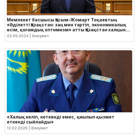
Мемлекет басшысы Қасым-Жомарт Тоқаевтың
«Әділетті Қазақстан: заң мен тәртіп, экономикалық
өсім, қоғамдық оптимизм» атты Қазақстан халқына
Жолдауы
02.09.2024
| Әлеумет
«Халық келіп, кеткенді емес, қиылып қызмет
еткенді сыйлайды»
12.02.2026
| Әлеумет