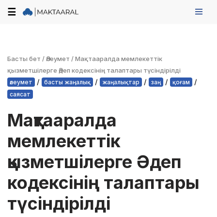
☰
Skip
to
content
Басты бет
/
Әлеумет
/
Мақтааралда мемлекеттік
қызметшілерге Әдеп кодексінің талаптары түсіндірілді
/
/
/
/
/
әлеумет
басты жаңалық
жаңалықтар
заң
қоғам
саясат
Мақтааралда
мемлекеттік
қызметшілерге Әдеп
кодексінің талаптары
түсіндірілді