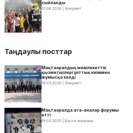
сыйланды
01.08.2026
| Әлеумет
Таңдаулы посттар
Мақтааралдың мемлекеттік
қызметшілері ұлттық киіммен
жұмысқа келді
18.03.2026
| Әлеумет
Мақтааралда ата-аналар форумы
өтті
19.03.2025
| Басты жаңалық