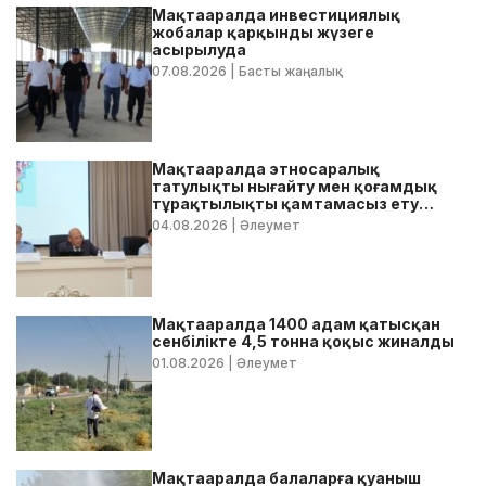
Мақтааралда инвестициялық
жобалар қарқынды жүзеге
асырылуда
07.08.2026
| Басты жаңалық
Мақтааралда этносаралық
татулықты нығайту мен қоғамдық
тұрақтылықты қамтамасыз ету
бойынша жедел кеңес өтті
04.08.2026
| Әлеумет
Мақтааралда 1400 адам қатысқан
сенбілікте 4,5 тонна қоқыс жиналды
01.08.2026
| Әлеумет
Мақтааралда балаларға қуаныш