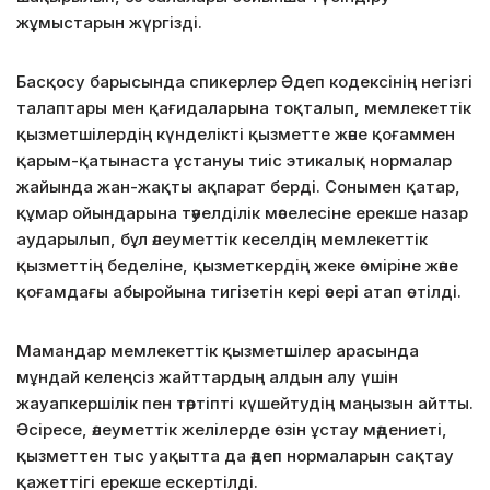
жұмыстарын жүргізді.
Басқосу барысында спикерлер Әдеп кодексінің негізгі
талаптары мен қағидаларына тоқталып, мемлекеттік
қызметшілердің күнделікті қызметте және қоғаммен
қарым-қатынаста ұстануы тиіс этикалық нормалар
жайында жан-жақты ақпарат берді. Сонымен қатар,
құмар ойындарына тәуелділік мәселесіне ерекше назар
аударылып, бұл әлеуметтік кеселдің мемлекеттік
қызметтің беделіне, қызметкердің жеке өміріне және
қоғамдағы абыройына тигізетін кері әсері атап өтілді.
Мамандар мемлекеттік қызметшілер арасында
мұндай келеңсіз жайттардың алдын алу үшін
жауапкершілік пен тәртіпті күшейтудің маңызын айтты.
Әсіресе, әлеуметтік желілерде өзін ұстау мәдениеті,
қызметтен тыс уақытта да әдеп нормаларын сақтау
қажеттігі ерекше ескертілді.