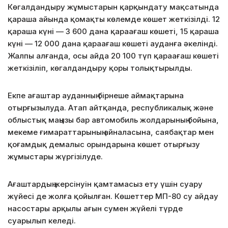
Көгалдандыру жұмыстарын қарқындату мақсатында
қараша айында қомақты көлемде көшет жеткізілді. 12
қараша күні — 3 600 дана қараағаш көшеті, 15 қараша
күні — 12 000 дана қараағаш көшеті ауданға әкелінді.
Жалпы алғанда, осы айда 20 100 түп қараағаш көшеті
жеткізіліп, көгалдандыру қоры толықтырылды.
Екпе ағаштар ауданның бірнеше аймақтарына
отырғызылуда. Атап айтқанда, республикалық және
облыстық маңызы бар автомобиль жолдарының бойына,
мекеме ғимараттарының айналасына, саябақтар мен
қоғамдық демалыс орындарына көшет отырғызу
жұмыстары жүргізілуде.
Ағаштардың жерсінуін қамтамасыз ету үшін суару
жүйесі де жолға қойылған. Көшеттер МП-80 су айдау
насостары арқылы ағын сумен жүйелі түрде
суарылып келеді.