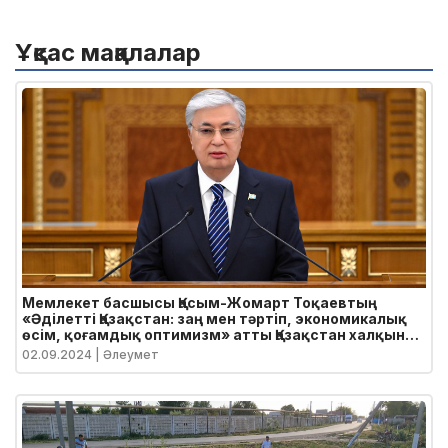
Ұқсас мақалалар
Мемлекет басшысы Қасым-Жомарт Тоқаевтың
«Әділетті Қазақстан: заң мен тәртіп, экономикалық
өсім, қоғамдық оптимизм» атты Қазақстан халқына
Жолдауы
02.09.2024
| Әлеумет