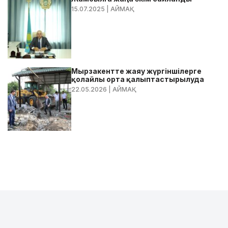
15.07.2025
| АЙМАҚ
Мырзакентте жаяу жүргіншілерге
қолайлы орта қалыптастырылуда
22.05.2026
| АЙМАҚ