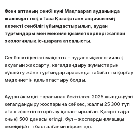
Өткен аптаның сенбі күні Мақтаарал ауданында
жалпыұлттық «Таза Қазақстан» акциясының
кезекті сенбілігі ұйымдастырылып, аудан
тұрғындары мен мекеме қызметкерлері жаппай
экологиялық іс-шараға атсалысты.
Сенбіліктің негізгі мақсаты – ауданның экологиялық
ахуалын жақсарту, көгалдандыру жұмыстарын
күшейту және тұрғындар арасында табиғатты қорғау
мәдениетін қалыптастыру болды.
Аудан әкімдігі тарапынан бекітілген 2025 жылдың күзгі
көгалдандыру жоспарына сәйкес, жалпы 25 300 түп
ағаш көшетін отырғызу қарастырылған. Қазіргі таңда
оның 4 500 данасы егілді, бұл – жоспардың алғашқы
кезеңінің сәтті басталғанын көрсетеді.