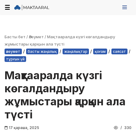
☰
Skip
to
content
Басты бет
/
Әлеумет
/
Мақтааралда күзгі көгалдандыру
жұмыстары қарқын ала түсті
/
/
/
/
/
әлеумет
басты жаңалық
жаңалықтар
қоғам
саясат
тұрғын үй
Мақтааралда күзгі
көгалдандыру
жұмыстары қарқын ала
түсті
17 қараша, 2025
330