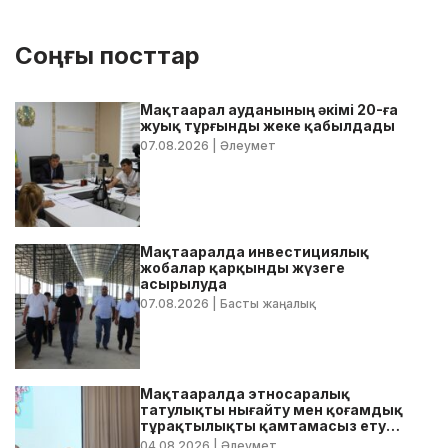
Соңғы посттар
Мақтаарал ауданының әкімі 20-ға
жуық тұрғынды жеке қабылдады
07.08.2026
| Әлеумет
Мақтааралда инвестициялық
жобалар қарқынды жүзеге
асырылуда
07.08.2026
| Басты жаңалық
Мақтааралда этносаралық
татулықты нығайту мен қоғамдық
тұрақтылықты қамтамасыз ету
бойынша жедел кеңес өтті
04.08.2026
| Әлеумет