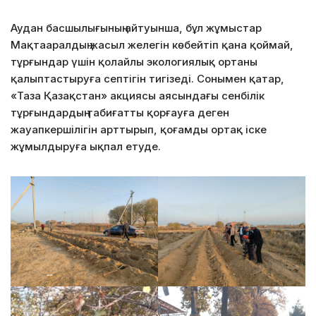
Аудан басшылығының айтуынша, бұл жұмыстар
Мақтааралдың жасыл желегін көбейтіп қана қоймай,
тұрғындар үшін қолайлы экологиялық ортаны
қалыптастыруға септігін тигізеді. Сонымен қатар,
«Таза Қазақстан» акциясы аясындағы сенбілік
тұрғындардың табиғатты қорғауға деген
жауапкершілігін арттырып, қоғамды ортақ іске
жұмылдыруға ықпал етуде.