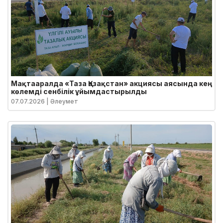
Мақтааралда «Таза Қазақстан» акциясы аясында кең
көлемді сенбілік ұйымдастырылды
07.07.2026
| Әлеумет