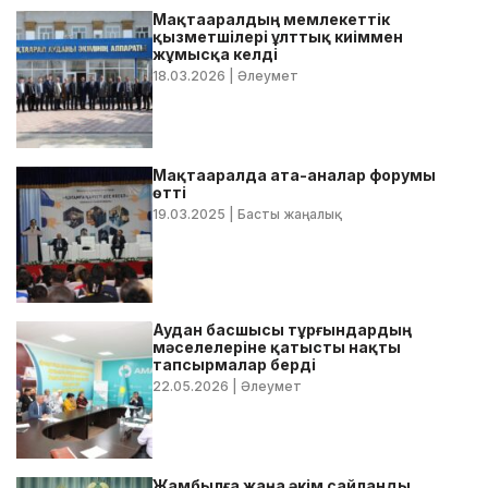
Мақтааралдың мемлекеттік
қызметшілері ұлттық киіммен
жұмысқа келді
18.03.2026
| Әлеумет
Мақтааралда ата-аналар форумы
өтті
19.03.2025
| Басты жаңалық
Аудан басшысы тұрғындардың
мәселелеріне қатысты нақты
тапсырмалар берді
22.05.2026
| Әлеумет
Жамбылға жаңа әкім сайланды