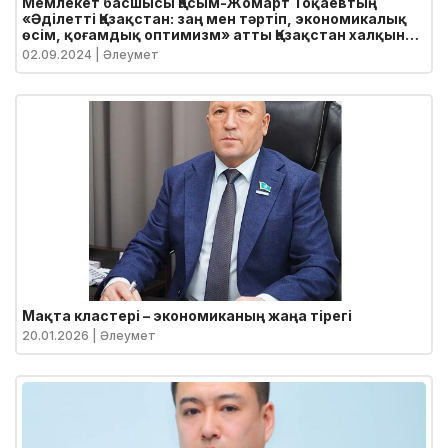
Мемлекет басшысы Қасым-Жомарт Тоқаевтың
«Әділетті Қазақстан: заң мен тәртіп, экономикалық
өсім, қоғамдық оптимизм» атты Қазақстан халқына
Жолдауы
02.09.2024
| Әлеумет
Мақта кластері – экономиканың жаңа тірегі
20.01.2026
| Әлеумет