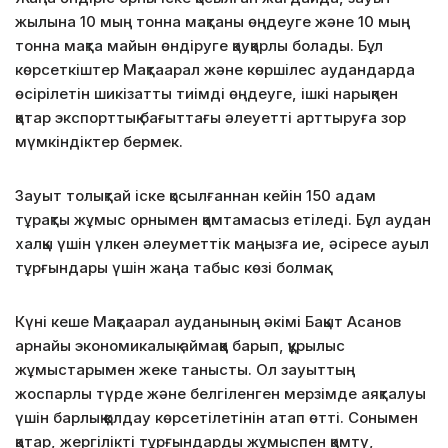
жылына 10 мың тонна мақтаны өңдеуге және 10 мың
тонна мақта майын өндіруге қауқарлы болады. Бұл
көрсеткіштер Мақтаарал және көршілес аудандарда
өсірілетін шикізатты тиімді өңдеуге, ішкі нарықпен
қатар экспорттық бағыттағы әлеуетті арттыруға зор
мүмкіндіктер бермек.
Зауыт толықтай іске қосылғаннан кейін 150 адам
тұрақты жұмыс орнымен қамтамасыз етіледі. Бұл аудан
халқы үшін үлкен әлеуметтік маңызға ие, әсіресе ауыл
тұрғындары үшін жаңа табыс көзі болмақ.
Күні кеше Мақтаарал ауданының әкімі Бақыт Асанов
арнайы экономикалық аймаққа барып, құрылыс
жұмыстарымен жеке танысты. Ол зауыттың
жоспарлы түрде және белгіленген мерзімде аяқталуы
үшін барлық қолдау көрсетілетінін атап өтті. Сонымен
қатар, жергілікті тұрғындарды жұмыспен қамту,