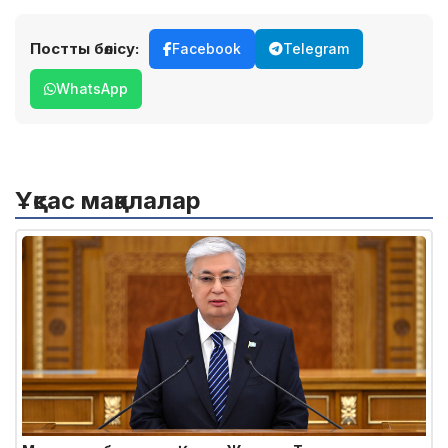
Постты бөлісу:
Facebook
Telegram
WhatsApp
Ұқсас мақалалар