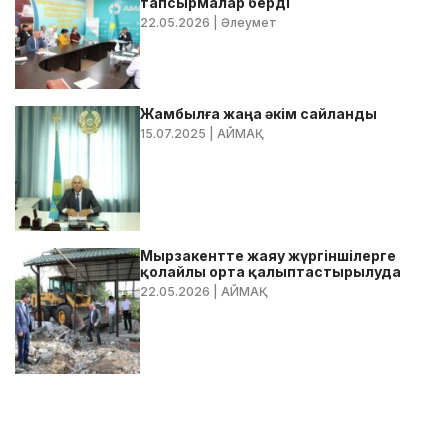
тапсырмалар берді
22.05.2026
| Әлеумет
Жамбылға жаңа әкім сайланды
15.07.2025
| АЙМАҚ
Мырзакентте жаяу жүргіншілерге
қолайлы орта қалыптастырылуда
22.05.2026
| АЙМАҚ