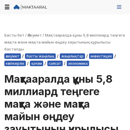
☰
Skip
to
content
Басты бет
/
Әлеумет
/
Мақтааралда құны 5,8 миллиард теңгеге
мақта және мақта майын өңдеу зауытының құрылысы
басталды
/
/
/
/
әлеумет
басты жаңалық
жаңалықтар
инвестиция
/
/
/
кәсіпкерлік
қоғам
саясат
экономика
Мақтааралда құны 5,8
миллиард теңгеге
мақта және мақта
майын өңдеу
зауытының құрылысы