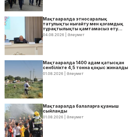
Мақтааралда этносаралық
татулықты нығайту мен қоғамдық
тұрақтылықты қамтамасыз ету
бойынша жедел кеңес өтті
04.08.2026
| Әлеумет
Мақтааралда 1400 адам қатысқан
сенбілікте 4,5 тонна қоқыс жиналды
01.08.2026
| Әлеумет
Мақтааралда балаларға қуаныш
сыйланды
01.08.2026
| Әлеумет