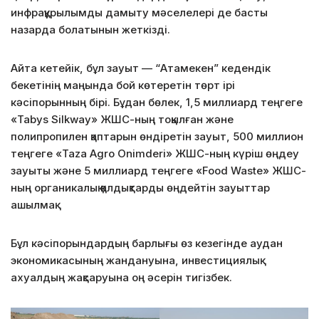
инфрақұрылымды дамыту мәселелері де басты
назарда болатынын жеткізді.
Айта кетейік, бұл зауыт — “Атамекен” кедендік
бекетінің маңында бой көтеретін төрт ірі
кәсіпорынның бірі. Бұдан бөлек, 1,5 миллиард теңгеге
«Tabys Silkway» ЖШС-ның тоқылған және
полипропилен қаптарын өндіретін зауыт, 500 миллион
теңгеге «Taza Agro Onimderi» ЖШС-ның күріш өңдеу
зауыты және 5 миллиард теңгеге «Food Waste» ЖШС-
ның органикалық қалдықтарды өңдейтін зауыттар
ашылмақ.
Бұл кәсіпорындардың барлығы өз кезегінде аудан
экономикасының жандануына, инвестициялық
ахуалдың жақсаруына оң әсерін тигізбек.