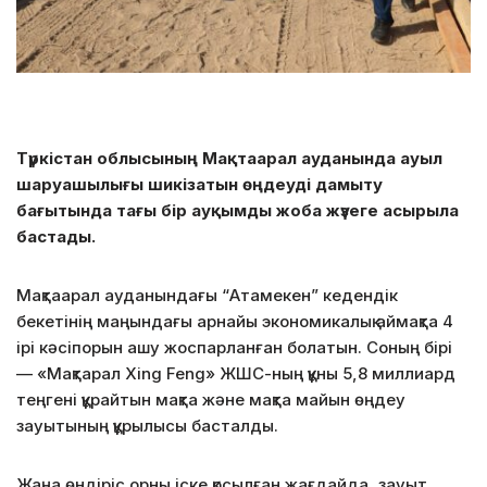
Түркістан облысының Мақтаарал ауданында ауыл
шаруашылығы шикізатын өңдеуді дамыту
бағытында тағы бір ауқымды жоба жүзеге асырыла
бастады.
Мақтаарал ауданындағы “Атамекен” кедендік
бекетінің маңындағы арнайы экономикалық аймақта 4
ірі кәсіпорын ашу жоспарланған болатын. Соның бірі
— «Мақтарал Xing Feng» ЖШС-ның құны 5,8 миллиард
теңгені құрайтын мақта және мақта майын өңдеу
зауытының құрылысы басталды.
Жаңа өндіріс орны іске қосылған жағдайда, зауыт