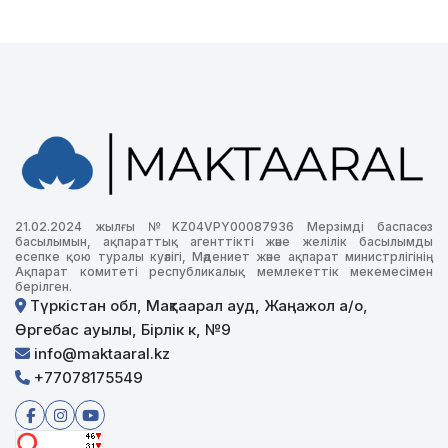
21.02.2024 жылғы №KZ04VPY00087936 Мерзімді баспасөз
басылымын, ақпараттық агенттікті және желілік басылымды
есепке қою туралы куәлігі, Мәдениет және ақпарат министрлігінің
Ақпарат комитеті республикалық мемлекеттік мекемесімен
берілген.
Түркістан обл, Мақтаарал ауд, Жаңажол а/о,
Өргебас ауылы, Бірлік к, №9
info@maktaaral.kz
+77078175549