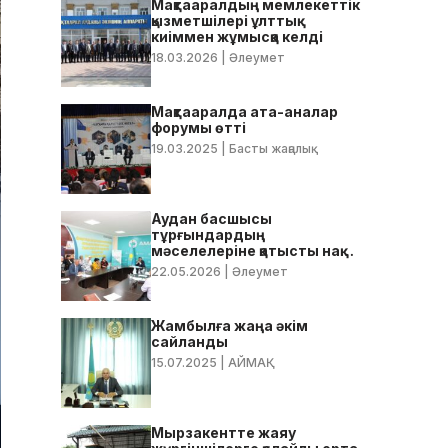
Мақтааралдың мемлекеттік
қызметшілері ұлттық
киіммен жұмысқа келді
18.03.2026
| Әлеумет
Мақтааралда ата-аналар
форумы өтті
19.03.2025
| Басты жаңалық
Аудан басшысы
тұрғындардың
мәселелеріне қатысты нақты
тапсырмалар берді
22.05.2026
| Әлеумет
Жамбылға жаңа әкім
сайланды
15.07.2025
| АЙМАҚ
Мырзакентте жаяу