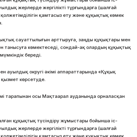
ылдық жерлерде жергілікті тұрғындарға (шалғай
 қолжетімділігін қамтасыз ету және құқықтық көмек
.
ықтық сауаттылығын арттыруға, заңды құқықтары мен
ен танысуға көмектеседі, сондай-ақ олардың құқықтық
мүмкіндік береді.
н ауылдық округі әкімі аппараттарында «Құқық
а қызмет көрсетуде.
імі тарапынан осы Мақтаарал ауданында орналасқан
налған құқықтық түсіндіру жұмыстары бойынша іс-
ылдық жерлерде жергілікті тұрғындарға (шалғай
 қолжетімділігін қамтасыз ету және құқықтық көмек