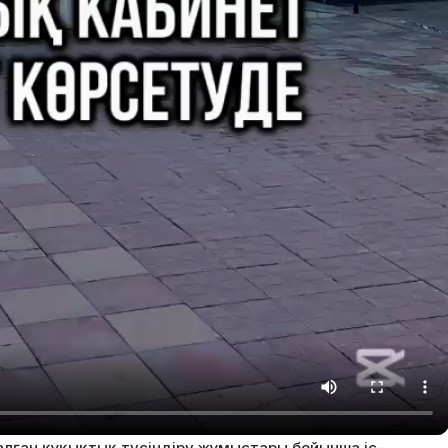
налған құқықтық түсіндіру жұмыстары бойынша іс-