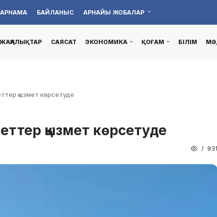
АРНАМА
БАЙЛАНЫС
АРНАЙЫ ЖОБАЛАР
ЖАҢАЛЫҚТАР
САЯСАТ
ЭКОНОМИКА
ҚОҒАМ
БІЛІМ
МӘ
неттер қызмет көрсетуде
инеттер қызмет көрсетуде
93