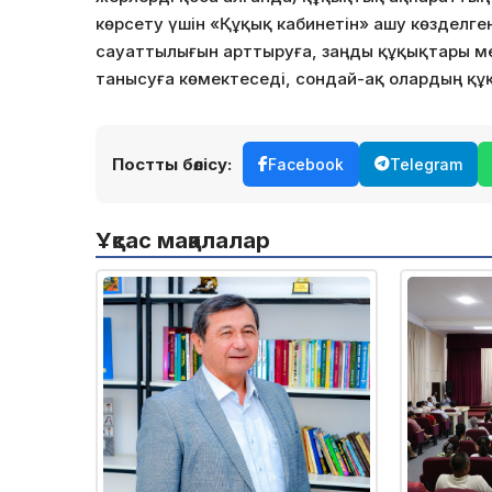
көрсету үшін «Құқық кабинетін» ашу көзделг
сауаттылығын арттыруға, заңды құқықтары м
танысуға көмектеседі, сондай-ақ олардың қ
Постты бөлісу:
Facebook
Telegram
Ұқсас мақалалар