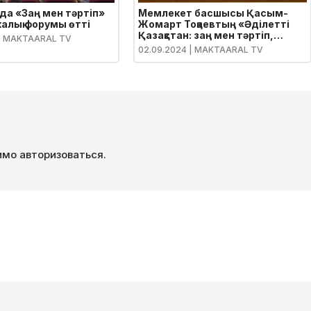
да «Заң мен тәртіп»
Мемлекет басшысы Қасым-
алық форумы өтті
Жомарт Тоқаевтың «Әділетті
Қазақстан: заң мен тәртіп,
| MAKTAARAL TV
экономикалық өсім, қоғамдық
02.09.2024
| MAKTAARAL TV
оптимизм» атты Қазақстан
халқына Жолдауы
димо
авторизоваться
.