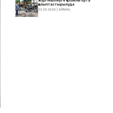
жүргіншілерге қолайлы орта
қалыптастырылуда
22.05.2026
| АЙМАҚ