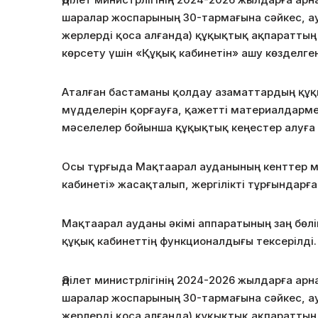
шаралар жоспарының 30-тармағына сәйкес, ау
жерлерді қоса алғанда) құқықтық ақпараттың
көрсету үшін «Құқық кабинетін» ашу көзделген
Аталған бастаманы қолдау азаматтардың құқ
мүдделерін
қорғауға, қажетті материалдарм
мәселелер бойынша құқықтық кеңестер алуға 
Осы тұрғыда Мақтаарал ауданының кенттер ме
кабинеті» жасақталып, жергілікті тұрғындарғ
Мақтаарал ауданы әкімі аппаратының заң бөл
құқық кабинеттің функционалдығы тексерілді.
Әділет министрлігінің 2024-2026 жылдарға ар
шаралар жоспарының 30-тармағына сәйкес, ау
жерлерді қоса алғанда) құқықтық ақпараттың