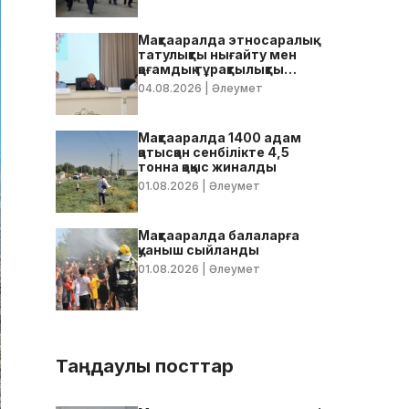
Мақтааралда этносаралық
татулықты нығайту мен
қоғамдық тұрақтылықты
қамтамасыз ету бойынша
04.08.2026
| Әлеумет
жедел кеңес өтті
Мақтааралда 1400 адам
қатысқан сенбілікте 4,5
тонна қоқыс жиналды
01.08.2026
| Әлеумет
Мақтааралда балаларға
қуаныш сыйланды
01.08.2026
| Әлеумет
Таңдаулы посттар