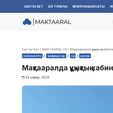
БАСТЫ БЕТ
БІЗ ТУРАЛЫ
ҚҰПИЯЛЫҚ САЯСАТЫ
Ж
Skip
to
content
Басты бет
/
MAKTAARAL TV
/
Мақтааралда құқықтық каби
/
/
/
maktaaral tv
жаңалықтар
заң
қоғам
Мақтааралда құқықтық каб
24 қаңтар, 2025