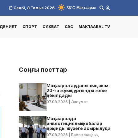
36°C
Сенбі, 8 Тамыз 2026
Мақтаарал
ДЕНИЕТ
СПОРТ
СҰХБАТ
СЭС
MAKTAARAL TV
Соңғы посттар
Мақтаарал ауданының әкімі
20-ға жуық тұрғынды жеке
1
қабылдады
07.08.2026
| Әлеумет
Мақтааралда
инвестициялық жобалар
қарқынды жүзеге асырылуда
07.08.2026
| Басты жаңалық