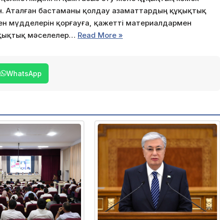
ен. Аталған бастаманы қолдау азаматтардың құқықтық
ен мүдделерін қорғауға, қажетті материалдармен
ұқықтық мәселелер…
Read More »
WhatsApp