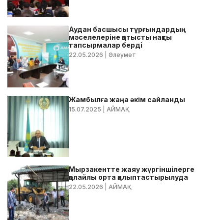
Аудан басшысы тұрғындардың
мәселелеріне қатысты нақты
тапсырмалар берді
22.05.2026
| Әлеумет
Жамбылға жаңа әкім сайланды
15.07.2025
| АЙМАҚ
Мырзакентте жаяу жүргіншілерге
қолайлы орта қалыптастырылуда
22.05.2026
| АЙМАҚ