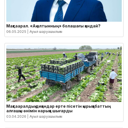
Мақтаарал. «Ақ алтынның» болашағы қандай?
06.05.2025
| Ауыл шаруашылығы
Мақтааралдық диқандар ерте пісетін қырыққабаттың
алғашқы өнімін нарыққа шығарды
03.04.2026
| Ауыл шаруашылығы