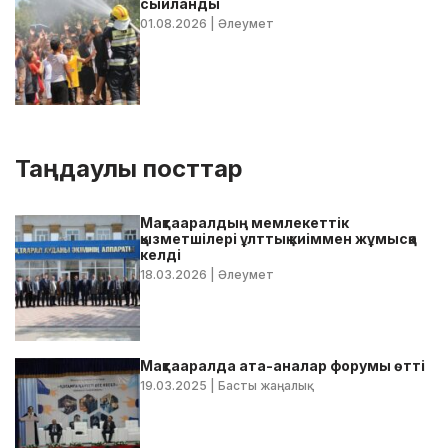
сыйланды
01.08.2026
| Әлеумет
Таңдаулы посттар
Мақтааралдың мемлекеттік
қызметшілері ұлттық киіммен жұмысқа
келді
18.03.2026
| Әлеумет
Мақтааралда ата-аналар форумы өтті
19.03.2025
| Басты жаңалық