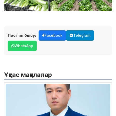
Постты бөлісу:
Facebook
Telegram
WhatsApp
Ұқсас мақалалар