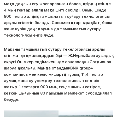
мақта дақылын егу жоспарланған болса, қазірдің өзінде
4 мың гектар алқапқа мақта шиті себілді. Оның ішінде
800 гектар алқапқа тамшылатып суғару технологиясы
арқылы егілетін болады. Сонымен қатар, қыраққабат, бақша
және күріш дақылдарына да тамшылатып суғару
технологиясы енгізілуде.
Мақтаны тамшылатып суғару технлогоиясы арқылы
егіп жатқан қожалықтардың бірі — Ж.Нұрлыбаев ауылдық
округі Өнімкер елдімекенінде орналасқан «Согдиана»
шаруа қожалығы. Мұнда отандық «BNK group»
компаниясымен келісім-шартқа тұрып, 11,4 гектар
аумаққа жаңа су үнемдеу технологиясын ендіріп
жатыр. 1 гектарға 900 мың теңге шығын кетірсе,
кеткен шығынның 80 пайызын мемлекет субсидиялап
беруде.