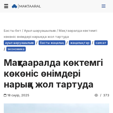
☰
Skip
to
content
Басты бет
/
Ауыл шаруашылығы
/
Мақтааралда көктемгі
көкөніс өнімдері нарыққа жол тартуда
/
/
/
ауыл шаруашылығы
басты жаңалық
жаңалықтар
саясат
/
экономика
Мақтааралда көктемгі
көкөніс өнімдері
нарыққа жол тартуда
18 сәуір, 2025
373