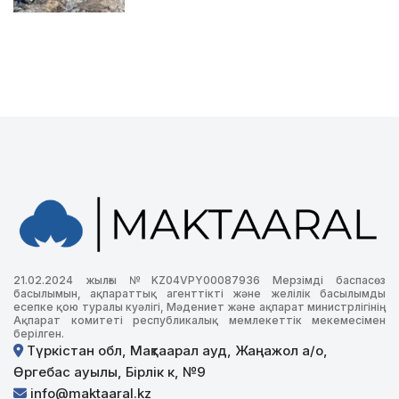
21.02.2024 жылғы №KZ04VPY00087936 Мерзімді баспасөз
басылымын, ақпараттық агенттікті және желілік басылымды
есепке қою туралы куәлігі, Мәдениет және ақпарат министрлігінің
Ақпарат комитеті республикалық мемлекеттік мекемесімен
берілген.
Түркістан обл, Мақтаарал ауд, Жаңажол а/о,
Өргебас ауылы, Бірлік к, №9
info@maktaaral.kz