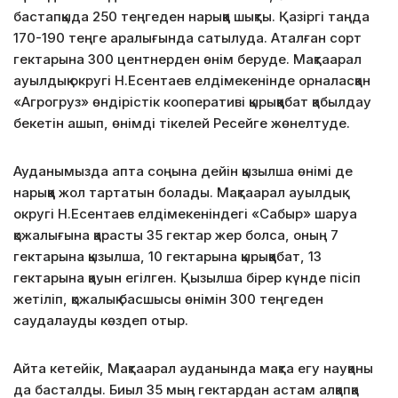
бастапқыда 250 теңгеден нарыққа шықты. Қазіргі таңда
170-190 теңге аралығында сатылуда. Аталған сорт
гектарына 300 центнерден өнім беруде. Мақтаарал
ауылдық округі Н.Есентаев елдімекенінде орналасқан
«Агрогруз» өндірістік кооперативі қырыққабат қабылдау
бекетін ашып, өнімді тікелей Ресейге жөнелтуде.
Ауданымызда апта соңына дейін қызылша өнімі де
нарыққа жол тартатын болады. Мақтаарал ауылдық
округі Н.Есентаев елдімекеніндегі «Сабыр» шаруа
қожалығына қарасты 35 гектар жер болса, оның 7
гектарына қызылша, 10 гектарына қырыққабат, 13
гектарына қауын егілген. Қызылша бірер күнде пісіп
жетіліп, қожалық басшысы өнімін 300 теңгеден
саудалауды көздеп отыр.
Айта кетейік, Мақтаарал ауданында мақта егу науқаны
да басталды. Биыл 35 мың гектардан астам алқапқа