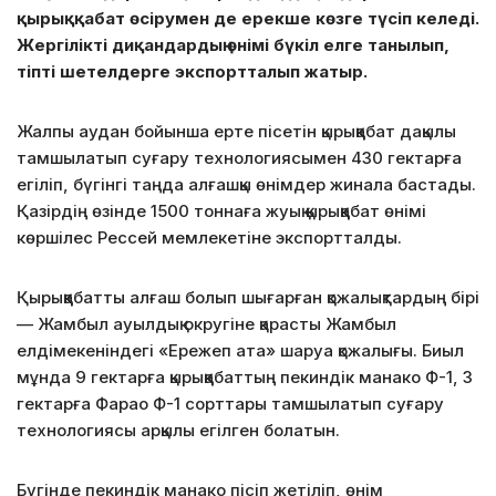
қырыққабат өсірумен де ерекше көзге түсіп келеді.
Жергілікті диқандардың өнімі бүкіл елге танылып,
тіпті шетелдерге экспортталып жатыр.
Жалпы аудан бойынша ерте пісетін қырыққабат дақылы
тамшылатып суғару технологиясымен 430 гектарға
егіліп, бүгінгі таңда алғашқы өнімдер жинала бастады.
Қазірдің өзінде 1500 тоннаға жуық қырыққабат өнімі
көршілес Рессей мемлекетіне экспортталды.
Қырыққабатты алғаш болып шығарған қожалықтардың бірі
— Жамбыл ауылдық округіне қарасты Жамбыл
елдімекеніндегі «Ережеп ата» шаруа қожалығы. Биыл
мұнда 9 гектарға қырыққабаттың пекиндік манако Ф-1, 3
гектарға Фарао Ф-1 сорттары тамшылатып суғару
технологиясы арқылы егілген болатын.
Бүгінде пекиндік манако пісіп жетіліп, өнім