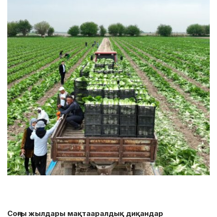
Соңғы жылдары мақтааралдық диқандар