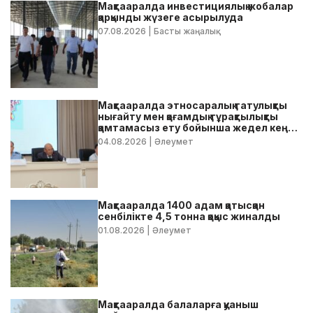
Мақтааралда инвестициялық жобалар
қарқынды жүзеге асырылуда
07.08.2026
| Басты жаңалық
Мақтааралда этносаралық татулықты
нығайту мен қоғамдық тұрақтылықты
қамтамасыз ету бойынша жедел кеңес
өтті
04.08.2026
| Әлеумет
Мақтааралда 1400 адам қатысқан
сенбілікте 4,5 тонна қоқыс жиналды
01.08.2026
| Әлеумет
Мақтааралда балаларға қуаныш