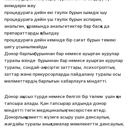
өнімдерін жеу
процедураға дейін екі тәулік бұрын ішімдік ішу
процедураға дейін үш тәулік бұрын аспирин,
анальгин, құрамында анальгетиктер бар басқа да
препараттарды қабылдау
процедураға дейін кемінде бір сағат бұрын темекі
шегу ұсынылмайды
Донор барлық бұрыннан бар немесе ауырған аурулар
туралы өзінде бұрыннан бар немесе ауырған аурулар
туралы, сондай-ақ есірткі затттары, психотроптық
заттар және прекурсорларды пайдалану туралы осы
мәліметтердің барлығын хабарлауға міндетті.
Донор ақысыз түрде немесе белгілі бір төлем үшін қан
тапсыра алады. Қан тапсырар алдында донор
міндетті тегін медициналық тексерістен өтеді.
Донорлық қызметті жүзеге асыру үшін денсаулық
жағдайы туралы анықтамалар мемлекеттік денсаулық