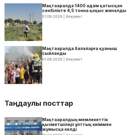
Мақтааралда 1400 адам қатысқан
сенбілікте 4,5 тонна қоқыс жиналды
01.08.2026
| Әлеумет
Мақтааралда балаларға қуаныш
сыйланды
01.08.2026
| Әлеумет
Таңдаулы посттар
Мақтааралдың мемлекеттік
қызметшілері ұлттық киіммен
жұмысқа келді