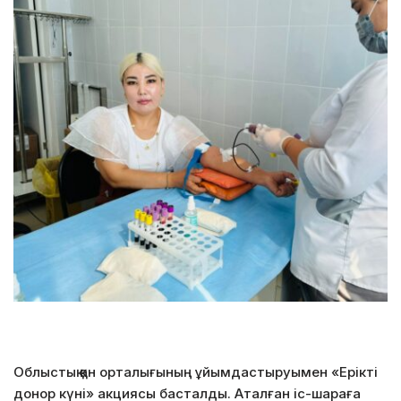
Облыстық қан орталығының ұйымдастыруымен «Ерікті
донор күні» акциясы басталды. Аталған іс-шараға