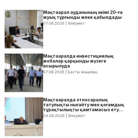
Мақтаарал ауданының әкімі 20-ға
жуық тұрғынды жеке қабылдады
07.08.2026
| Әлеумет
Мақтааралда инвестициялық
жобалар қарқынды жүзеге
асырылуда
07.08.2026
| Басты жаңалық
Мақтааралда этносаралық
татулықты нығайту мен қоғамдық
тұрақтылықты қамтамасыз ету
бойынша жедел кеңес өтті
04.08.2026
| Әлеумет