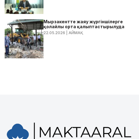
Мырзакентте жаяу жүргіншілерге
қолайлы орта қалыптастырылуда
22.05.2026
| АЙМАҚ