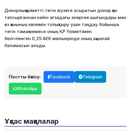
Донорлық қызметті тегін жүзеге асыратын донор қан
тапсырғаннан кейін ағзадағы энергия шығындары мен
өз қанының көлемін толықтыру үшін таңдау бойынша
тегін тамақ немесе оның ҚР Үкіметімен
белгіленген 0,25 АЕК мөлшерінде оның ақшалай
баламасын алады.
Постты бөлісу:
Facebook
Telegram
WhatsApp
Ұқсас мақалалар