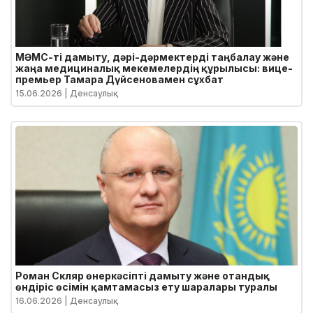
МӘМС-ті дамыту, дәрі-дәрмектерді таңбалау және
жаңа медициналық мекемелердің құрылысы: вице-
премьер Тамара Дүйсеновамен сұхбат
15.06.2026
| Денсаулық
Роман Скляр өнеркәсіпті дамыту және отандық
өндіріс өсімін қамтамасыз ету шаралары туралы
16.06.2026
| Денсаулық