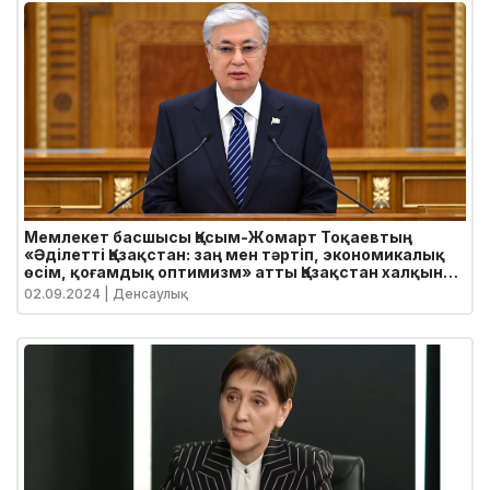
Мемлекет басшысы Қасым-Жомарт Тоқаевтың
«Әділетті Қазақстан: заң мен тәртіп, экономикалық
өсім, қоғамдық оптимизм» атты Қазақстан халқына
Жолдауы
02.09.2024
| Денсаулық