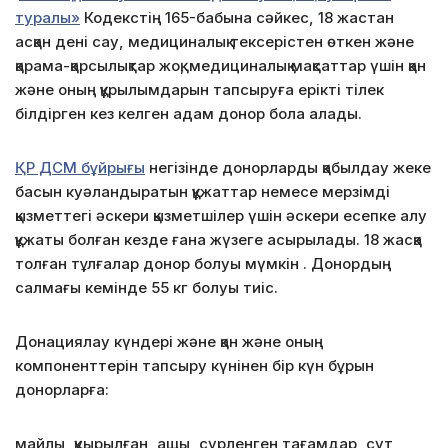
туралы»
Кодекстің 165-бабына сәйкес, 18 жастан
асқан дені сау, медициналық тексерістен өткен және
қарама-қарсылықтар жоқ, медициналық мақсаттар үшін қан
және оның құрылымдарын тапсыруға ерікті тілек
білдірген кез келген адам донор бола алады.
ҚР ДСМ бұйрығы
негізінде донорларды қабылдау жеке
басын куәландыратын құжаттар немесе мерзімді
қызметтегі әскери қызметшілер үшін әскери есепке алу
құжаты болған кезде ғана жүзеге асырылады. 18 жасқа
толған тұлғалар донор болуы мүмкін . Донордың
салмағы кемінде 55 кг болуы тиіс.
Донациялау күндері және қан және оның
компоненттерін тапсыру күнінен бір күн бұрын
донорларға:
майлы, қуырылған, ащы, сүрленген тағамдар, сүт