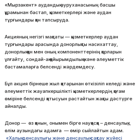
«Мырзакент» аудандық ауруханасының басшы
құрамынан бастап, қызметкерлері және аудан
тұрғындары қан тапсыруда.
Акцияның негізгі мақсаты — қызметкерлер аудан
тұрғындары арасында донорлықты насихаттау,
донорлық қан мен оның компоненттерінің қорларын
ұлғайту, сондай-ақ қайырымдылық және әлеуметтік
бастамаларға белсенді жәрдемдесу.
Бұл акция бірнеше жыл қатарынан өткізіліп келеді және
әлеуметтік жауапкершілікті қызметкерлердің қоғам
өміріне белсенді қатысуын растайтын жақсы дәстүрге
айналды.
Донор — өз қанын, онымен бірге науқасқа – денсаулық,
өлім аузындағы адамға — өмір сыйлайтын адам.
«Халық денсаулығы және денсаулық сақтау жүйесі