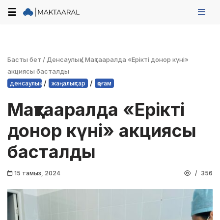
☰
Skip
to
content
Басты бет
/
Денсаулық
/
Мақтааралда «Ерікті донор күні»
акциясы басталды
/
/
денсаулық
жаңалықтар
қоғам
Мақтааралда «Ерікті
донор күні» акциясы
басталды
15 тамыз, 2024
356