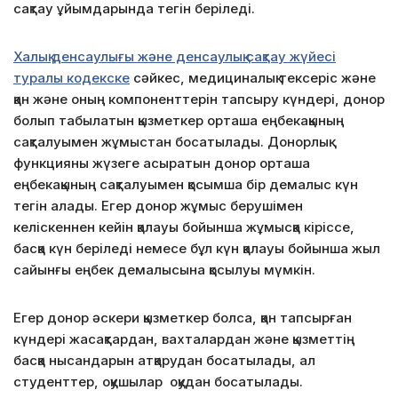
сақтау ұйымдарында тегін беріледі.
Халық денсаулығы және денсаулық сақтау жүйесі
туралы кодекске
сәйкес, медициналық тексеріс және
қан және оның компоненттерін тапсыру күндері, донор
болып табылатын қызметкер орташа еңбекақының
сақталуымен жұмыстан босатылады. Донорлық
функцияны жүзеге асыратын донор орташа
еңбекақының сақталуымен қосымша бір демалыс күн
тегін алады. Егер донор жұмыс берушімен
келіскеннен кейін қалауы бойынша жұмысқа кіріссе,
басқа күн беріледі немесе бұл күн қалауы бойынша жыл
сайынғы еңбек демалысына қосылуы мүмкін.
Егер донор әскери қызметкер болса, қан тапсырған
күндері жасақтардан, вахталардан және қызметтің
басқа нысандарын атқарудан босатылады, ал
студенттер, оқушылар оқудан босатылады.