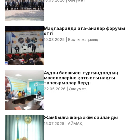
18.03.2026
| Әлеумет
Мақтааралда ата-аналар форумы
өтті
19.03.2025
| Басты жаңалық
Аудан басшысы тұрғындардың
мәселелеріне қатысты нақты
тапсырмалар берді
22.05.2026
| Әлеумет
Жамбылға жаңа әкім сайланды
15.07.2025
| АЙМАҚ