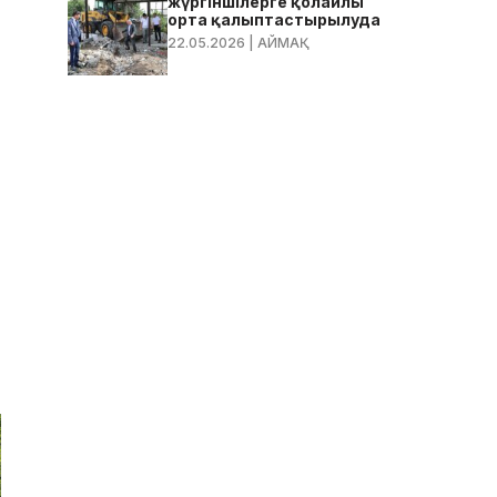
жүргіншілерге қолайлы
орта қалыптастырылуда
22.05.2026
| АЙМАҚ