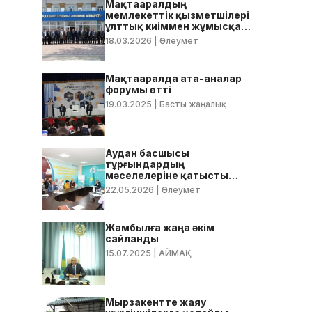
Мақтааралдың
мемлекеттік қызметшілері
ұлттық киіммен жұмысқа
келді
18.03.2026
| Әлеумет
Мақтааралда ата-аналар
форумы өтті
19.03.2025
| Басты жаңалық
Аудан басшысы
тұрғындардың
мәселелеріне қатысты
нақты тапсырмалар берді
22.05.2026
| Әлеумет
Жамбылға жаңа әкім
сайланды
15.07.2025
| АЙМАҚ
Мырзакентте жаяу