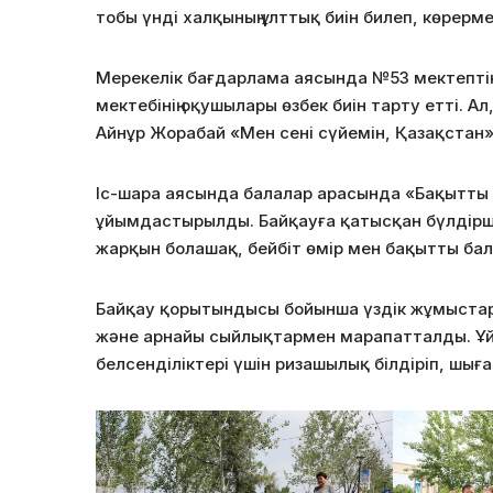
тобы үнді халқының ұлттық биін билеп, көрерм
Мерекелік бағдарлама аясында №53 мектептің
мектебінің оқушылары өзбек биін тарту етті. А
Айнұр Жорабай «Мен сені сүйемін, Қазақстан» 
Іс-шара аясында балалар арасында «Бақытты
ұйымдастырылды. Байқауға қатысқан бүлдірші
жарқын болашақ, бейбіт өмір мен бақытты б
Байқау қорытындысы бойынша үздік жұмыстар
және арнайы сыйлықтармен марапатталды. 
белсенділіктері үшін ризашылық білдіріп, шығ