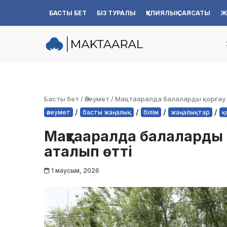
БАСТЫ БЕТ
БІЗ ТУРАЛЫ
ҚҰПИЯЛЫҚ САЯСАТЫ
Ж
Skip
to
content
Басты бет
/
Әлеумет
/
Мақтааралда балаларды қорғау к
/
/
/
/
әлеумет
басты жаңалық
білім
жаңалықтар
қ
Мақтааралда балаларды қ
аталып өтті
1 маусым, 2026