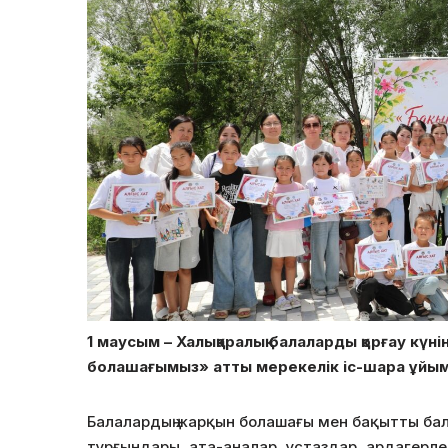
1 маусым – Халықаралық балаларды қорғау күні
болашағымыз» атты мерекелік іс-шара ұйы
Балалардың жарқын болашағы мен бақытты бал
тұрғындары, ата-аналар, ұстаздар, ардагерле