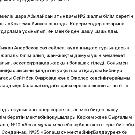
келік шара Абылайхан атындағы №2 жалпы білім беретін
ндағы «Көктем» биімен ашылды. Көрермендер назарына
ғдарлама ұсынылып, ән мен биден шашу шашылды.
 Бижан Анарбеков сөз сөйлеп, ауданның жас тұрғындарын
ң сапалы білім алып, жан-жақты дамуы үшін мемлекет
лып, өскелең ұрпаққа жарқын болашақ тіледі. Сонымен
мінің басшысының міндетін уақытша атқарушы Бибинур
ағасы Сейітбек Оңғаровқа және Әжелер кеңесінің төрайымы
лардың ел болашағындағы орны ерекше екенін атап өтіп,
ынды оқушылары өнер көрсетіп, ән мен биден шашу
лім беретін мектебінің оқушылары Көркем және Сырғалым
са, №10 «Асыл мұра» мектебінің «Алаш жігіттері» би тобы
 Сондай-ақ, №35 «Болашақ» мектебінің «Балдаурен» би