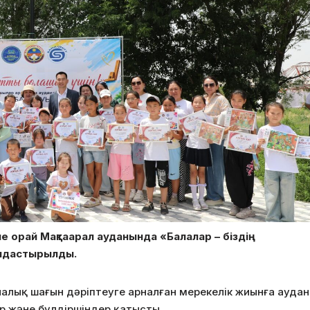
не орай Мақтаарал ауданында «Балалар – біздің
мдастырылды.
алық шағын дәріптеуге арналған мерекелік жиынға аудан
р және бүлдіршіндер қатысты.