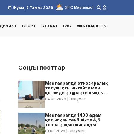
34°C
Жұма, 7 Тамыз 2026
Мақтаарал
ДЕНИЕТ
СПОРТ
СҰХБАТ
СЭС
MAKTAARAL TV
Соңғы посттар
Мақтааралда этносаралық
татулықты нығайту мен
қоғамдық тұрақтылықты
қамтамасыз ету бойынша
04.08.2026
| Әлеумет
1
жедел кеңес өтті
Мақтааралда 1400 адам
қатысқан сенбілікте 4,5
тонна қоқыс жиналды
01.08.2026
| Әлеумет