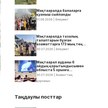
Мақтааралда балаларға
қуаныш сыйланды
01.08.2026
| Әлеумет
Мақтааралда тазалық
талаптарын бұзған
азаматтарға 173 мың теңге
көлемінде айыппұл
30.07.2026
| Әлеумет
салынды
Мақтаарал ауданы 6
айдың қорытындысымен
облыста 5 орынға
тұрақтады
30.07.2026
| Азаматтық
қорғаныс
Таңдаулы посттар