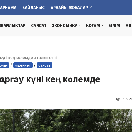
АРНАМА
БАЙЛАНЫС
АРНАЙЫ ЖОБАЛАР
ЖАҢАЛЫҚТАР
САЯСАТ
ЭКОНОМИКА
ҚОҒАМ
БІЛІМ
МӘ
үні кең көлемде аталып өтті
/
/
оғам
мәдениет
саясат
орғау күні кең көлемде
32