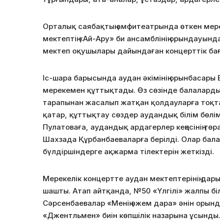
Орталық саябақтың амфитеатрында өткен мере
мектептің «Ай-Ару» би ансамблінің орындауы
мектеп оқушылары дайындаған концерттік ба
Іс-шара барысында аудан әкімінің орынбасары
мерекемен құттықтады. Өз сөзінде балаларды
тарапынан жасалып жатқан қолдауларға тоқта
қатар, құттықтау сөздер аудандық білім бөлі
Пулатоваға, аудандық ардагерлер кеңесінің төр
Шахзада Құрбанбаеваларға берілді. Олар бала
бүлдіршіндерге ақжарма тілектерін жеткізді.
Мерекелік концертте аудан мектептерінің дар
шашты. Атап айтқанда, №50 «Үлгілі» жалпы бі
Сәрсенбаевалар «Менің әжем дара» әнін орында
«Джентльмен» биін көпшілік назарына ұсынды.