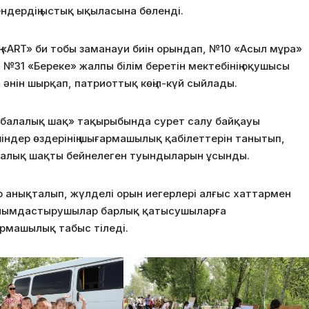
ендердің ыстық ықыласына бөленді.
 «ART» би тобы заманауи биін орындап, №10 «Асыл мұра»
л, №31 «Береке» жалпы білім беретін мектебінің оқушысы
әнін шырқап, патриоттық көңіл-күй сыйлады.
 балалық шақ» тақырыбында сурет салу байқауы
ндер өздерінің шығармашылық қабілеттерін танытып,
алалық шақты бейнелеген туындыларын ұсынды.
 анықталып, жүлделі орын иегерлері алғыс хаттармен
Ұйымдастырушылар барлық қатысушыларға
армашылық табыс тіледі.