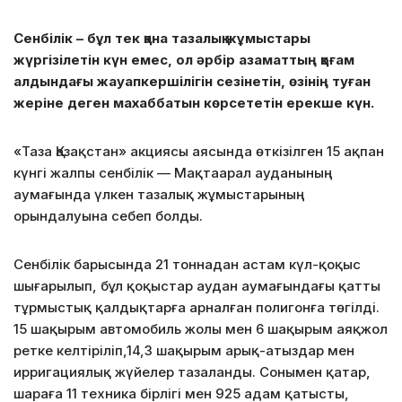
Сенбілік – бұл тек қана тазалық жұмыстары
жүргізілетін күн емес, ол әрбір азаматтың қоғам
алдындағы жауапкершілігін сезінетін, өзінің туған
жеріне деген махаббатын көрсететін ерекше күн.
«Таза Қазақстан» акциясы аясында өткізілген 15 ақпан
күнгі жалпы сенбілік — Мақтаарал ауданының
аумағында үлкен тазалық жұмыстарының
орындалуына себеп болды.
Сенбілік барысында 21 тоннадан астам күл-қоқыс
шығарылып, бұл қоқыстар аудан
аумағындағы қатты
тұрмыстық қалдықтарға арналған полигонға төгілді.
15 шақырым автомобиль жолы мен 6 шақырым аяқжол
ретке келтіріліп,14,3 шақырым арық-атыздар мен
ирригациялық жүйелер тазаланды. Сонымен қатар,
шараға 11 техника бірлігі мен 925 адам қатысты,