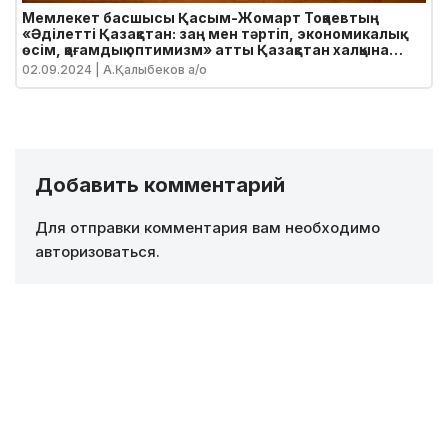
Мемлекет басшысы Қасым-Жомарт Тоқаевтың
«Әділетті Қазақстан: заң мен тәртіп, экономикалық
өсім, қоғамдық оптимизм» атты Қазақстан халқына
Жолдауы
02.09.2024
| А.Қалыбеков а/о
Добавить комментарий
Для отправки комментария вам необходимо
авторизоваться
.