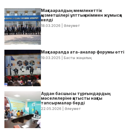
Мақтааралдың мемлекеттік
қызметшілері ұлттық киіммен жұмысқа
келді
18.03.2026
| Әлеумет
Мақтааралда ата-аналар форумы өтті
19.03.2025
| Басты жаңалық
Аудан басшысы тұрғындардың
мәселелеріне қатысты нақты
тапсырмалар берді
22.05.2026
| Әлеумет