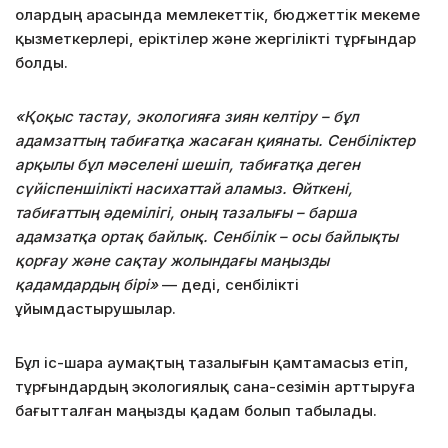
олардың арасында мемлекеттік, бюджеттік мекеме
қызметкерлері, еріктілер және жергілікті тұрғындар
болды.
«Қоқыс тастау, экологияға зиян келтіру – бұл
адамзаттың табиғатқа жасаған қиянаты. Сенбіліктер
арқылы бұл мәселені шешіп, табиғатқа деген
сүйіспеншілікті насихаттай аламыз. Өйткені,
табиғаттың әдемілігі, оның тазалығы – барша
адамзатқа ортақ байлық. Сенбілік – осы байлықты
қорғау және сақтау жолындағы маңызды
қадамдардың бірі»
— деді, сенбілікті
ұйымдастырушылар.
Бұл іс-шара аумақтың тазалығын қамтамасыз етіп,
тұрғындардың экологиялық сана-сезімін арттыруға
бағытталған маңызды қадам болып табылады.