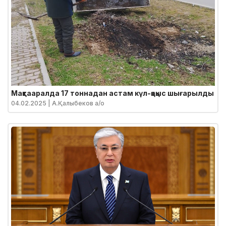
Мақтааралда 17 тоннадан астам күл-қоқыс шығарылды
04.02.2025
| А.Қалыбеков а/о