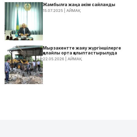
Жамбылға жаңа әкім сайланды
15.07.2025
| АЙМАҚ
Мырзакентте жаяу жүргіншілерге
қолайлы орта қалыптастырылуда
22.05.2026
| АЙМАҚ