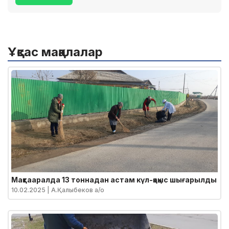
Ұқсас мақалалар
Мақтааралда 13 тоннадан астам күл-қоқыс шығарылды
10.02.2025
| А.Қалыбеков а/о