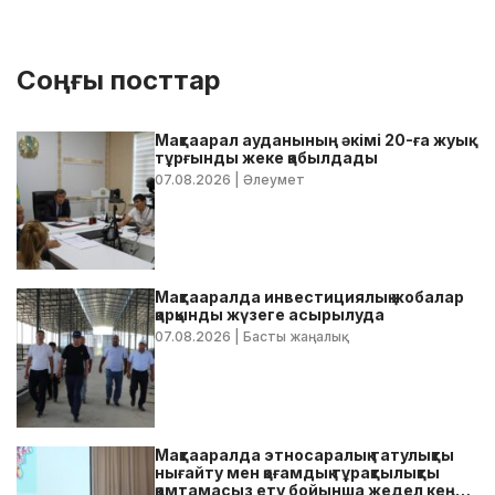
Соңғы посттар
Мақтаарал ауданының әкімі 20-ға жуық
тұрғынды жеке қабылдады
07.08.2026
| Әлеумет
Мақтааралда инвестициялық жобалар
қарқынды жүзеге асырылуда
07.08.2026
| Басты жаңалық
Мақтааралда этносаралық татулықты
нығайту мен қоғамдық тұрақтылықты
қамтамасыз ету бойынша жедел кеңес