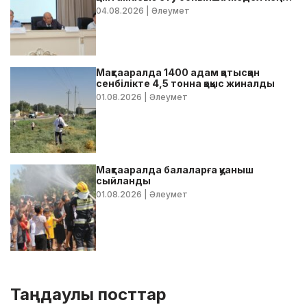
өтті
04.08.2026
| Әлеумет
Мақтааралда 1400 адам қатысқан
сенбілікте 4,5 тонна қоқыс жиналды
01.08.2026
| Әлеумет
Мақтааралда балаларға қуаныш
сыйланды
01.08.2026
| Әлеумет
Таңдаулы посттар