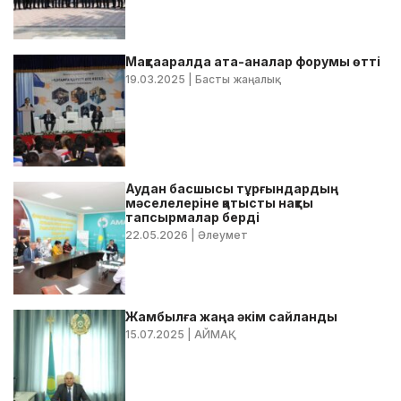
Мақтааралда ата-аналар форумы өтті
19.03.2025
| Басты жаңалық
Аудан басшысы тұрғындардың
мәселелеріне қатысты нақты
тапсырмалар берді
22.05.2026
| Әлеумет
Жамбылға жаңа әкім сайланды
15.07.2025
| АЙМАҚ