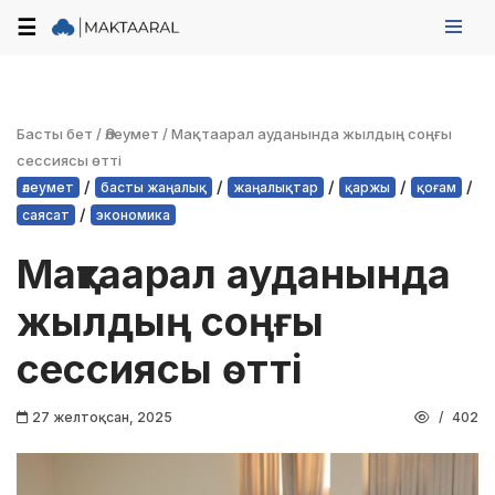
☰
Skip
to
content
Басты бет
/
Әлеумет
/
Мақтаарал ауданында жылдың соңғы
сессиясы өтті
/
/
/
/
/
әлеумет
басты жаңалық
жаңалықтар
қаржы
қоғам
/
саясат
экономика
Мақтаарал ауданында
жылдың соңғы
сессиясы өтті
27 желтоқсан, 2025
402