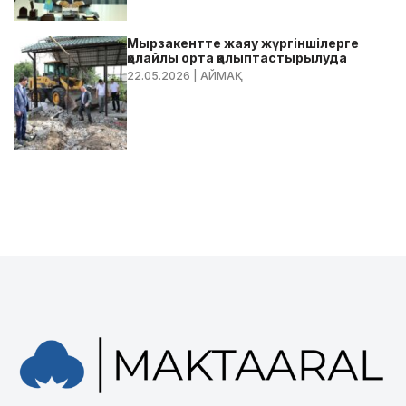
Мырзакентте жаяу жүргіншілерге
қолайлы орта қалыптастырылуда
22.05.2026
| АЙМАҚ