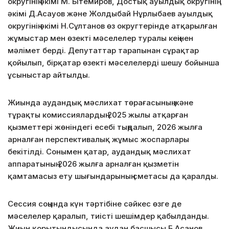
округінің әкімі М. Бітемиров, Достық ауылдық округінің
әкімі Д.Асауов және Жолдыбай Нұрлыбаев ауылдық
округінің әкімі Н.Сұлтанов өз округтерінде атқарылған
жұмыстар мен өзекті мәселелер туралы кеңінен
мәлімет берді. Депутаттар тарапынан сұрақтар
қойылып, бірқатар өзекті мәселелерді шешу бойынша
ұсыныстар айтылды.
Жиында аудандық мәслихат төрағасының және
тұрақты комиссиялардың 2025 жылы атқарған
қызметтері жөніндегі есебі тыңдалып, 2026 жылға
арналған перспективалық жұмыс жоспарлары
бекітілді. Сонымен қатар, аудандық мәслихат
аппаратының 2026 жылға арналған қызметін
қамтамасыз ету шығындарының сметасы да қаралды.
Сессия соңында күн тәртібіне сәйкес өзге де
мәселелер қаралып, тиісті шешімдер қабылданды.
Жиын қорытындысында аудан басшысы Б.Асанов