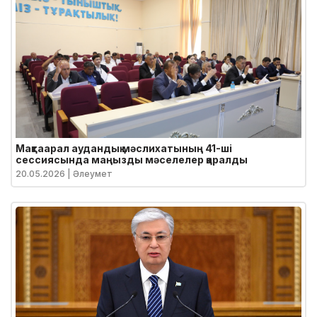
Мақтаарал аудандық мәслихатының 41-ші
сессиясында маңызды мәселелер қаралды
20.05.2026
| Әлеумет