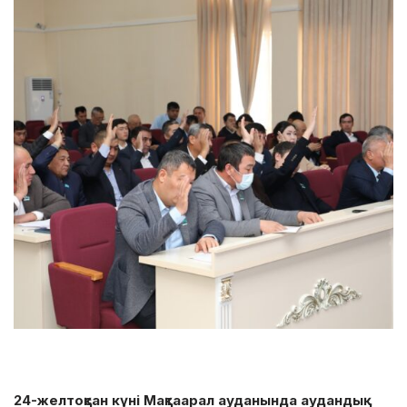
24-желтоқсан күні Мақтаарал ауданында аудандық