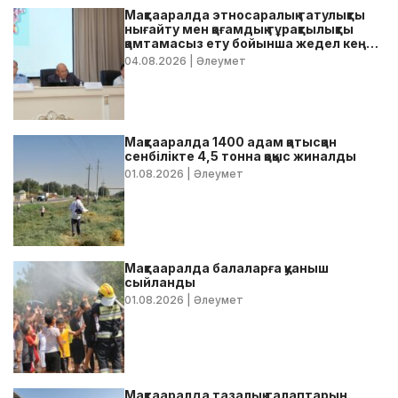
Мақтааралда этносаралық татулықты
нығайту мен қоғамдық тұрақтылықты
қамтамасыз ету бойынша жедел кеңес
өтті
04.08.2026
| Әлеумет
Мақтааралда 1400 адам қатысқан
сенбілікте 4,5 тонна қоқыс жиналды
01.08.2026
| Әлеумет
Мақтааралда балаларға қуаныш
сыйланды
01.08.2026
| Әлеумет
Мақтааралда тазалық талаптарын