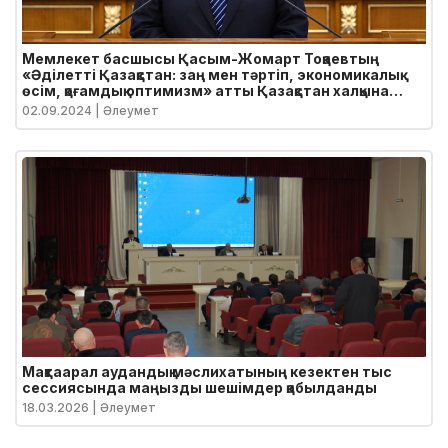
Мемлекет басшысы Қасым-Жомарт Тоқаевтың
«Әділетті Қазақстан: заң мен тәртіп, экономикалық
өсім, қоғамдық оптимизм» атты Қазақстан халқына
Жолдауы
02.09.2024
| Әлеумет
Мақтаарал аудандық мәслихатының кезектен тыс
сессиясында маңызды шешімдер қабылданды
18.03.2026
| Әлеумет