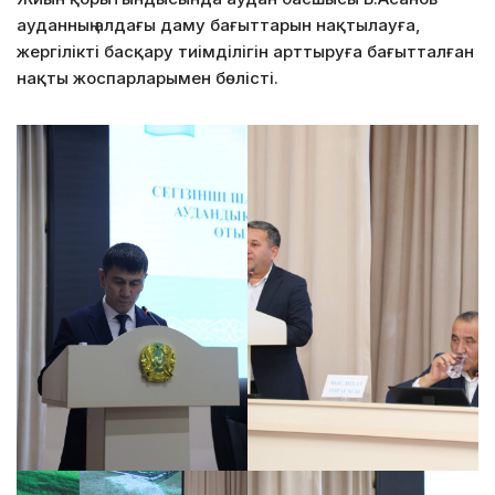
ауданның алдағы даму бағыттарын нақтылауға,
жергілікті басқару тиімділігін арттыруға бағытталған
нақты жоспарларымен бөлісті.