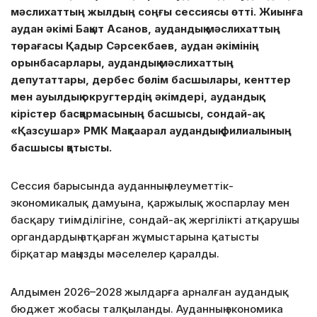
мәслихаттың жылдың соңғы сессиясы өтті. Жиынға
аудан әкімі Бақыт Асанов, аудандық мәслихаттың
төрағасы Қадыр Сәрсекбаев, аудан әкімінің
орынбасарлары, аудандық мәслихаттың
депутаттары, дербес бөлім басшылары, кенттер
мен ауылдық округтердің әкімдері, аудандық
кірістер басқармасының басшысы, сондай-ақ
«Қазсушар» РМК Мақтаарал аудандық филиалының
басшысы қатысты.
Сессия барысында ауданның әлеуметтік-
экономикалық дамуына, қаржылық жоспарлау мен
басқару тиімділігіне, сондай-ақ жергілікті атқарушы
органдардың атқарған жұмыстарына қатысты
бірқатар маңызды мәселелер қаралды.
Алдымен 2026–2028 жылдарға арналған аудандық
бюджет жобасы талқыланды. Ауданның экономика