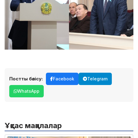
Постты бөлісу:
Facebook
Telegram
WhatsApp
Ұқсас мақалалар