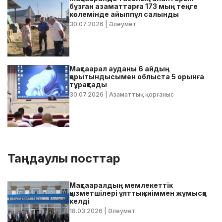
бұзған азаматтарға 173 мың теңге
көлемінде айыппұл салынды
30.07.2026
| Әлеумет
Мақтаарал ауданы 6 айдың
қорытындысымен облыста 5 орынға
тұрақтады
30.07.2026
| Азаматтық қорғаныс
Таңдаулы посттар
Мақтааралдың мемлекеттік
қызметшілері ұлттық киіммен жұмысқа
келді
18.03.2026
| Әлеумет