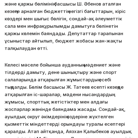
және қаржы бөлімінің басшысы Ш. Әбенов аталған
кезеңге арналған бюджеттің негізгі бағыттарын, кіріс
көздері мен шығыс бөлігін, сондай-ақ әлеуметтік
сала мен инфрақұрылымды дамытуға бөлінетін
қаржы көлемін баяндады. Депутаттар тарапынан
ұсыныстар айтылып, бюджет жобасы жан-жақты
талқылаудан өтті.
Келесі мәселе бойынша ауданның мәдениет және
тілдерді дамыту, дене шынықтыру және спорт
салаларында атқарылған жұмыстардың есебі
тыңдалды. Бөлім басшысы Ж. Татеев есепті кезеңде
атқарылған іс-шаралар, мәдени нысандардың
жұмысы, спорттық жетістіктер мен алдағы
жоспарлар жөнінде баяндама жасады. Сондай-ақ,
ауылдық округ әкімдерінің өздеріне жүктелген
қызметтік міндеттерді орындауы туралы есептері
қаралды. Атап айтқанда, Аязхан Қалыбеков ауылдық