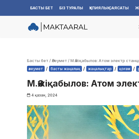
БАСТЫ БЕТ
БІЗ ТУРАЛЫ
ҚҰПИЯЛЫҚ САЯСАТЫ
Ж
Skip
to
content
Басты бет
/
Әлеумет
/
М.Әжіқабылов: Атом электр станц
/
/
/
/
әлеумет
басты жаңалық
жаңалықтар
қоғам
М.Әжіқабылов: Атом элек
4 қазан, 2024