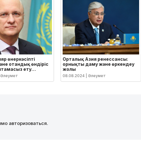
яр өнеркәсіпті
Орталық Азия ренессансы:
не отандық өндіріс
орнықты даму және өркендеу
мтамасыз ету
жолы
 туралы
 Әлеумет
08.08.2024
| Әлеумет
димо
авторизоваться
.