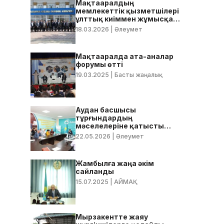
Мақтааралдың
мемлекеттік қызметшілері
ұлттық киіммен жұмысқа
келді
18.03.2026
| Әлеумет
Мақтааралда ата-аналар
форумы өтті
19.03.2025
| Басты жаңалық
Аудан басшысы
тұрғындардың
мәселелеріне қатысты
нақты тапсырмалар берді
22.05.2026
| Әлеумет
Жамбылға жаңа әкім
сайланды
15.07.2025
| АЙМАҚ
Мырзакентте жаяу