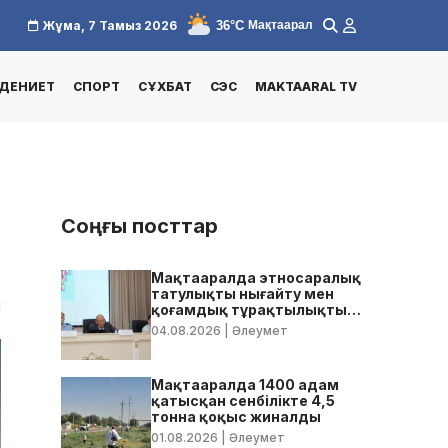
36°C
Жұма, 7 Тамыз 2026
Мақтаарал
ДЕНИЕТ
СПОРТ
СҰХБАТ
СЭС
MAKTAARAL TV
Соңғы посттар
Мақтааралда этносаралық
татулықты нығайту мен
1
қоғамдық тұрақтылықты
қамтамасыз ету бойынша
04.08.2026
| Әлеумет
жедел кеңес өтті
Мақтааралда 1400 адам
қатысқан сенбілікте 4,5
тонна қоқыс жиналды
01.08.2026
| Әлеумет