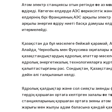
Атом электр станциясы отын ретінде өте аз мөл
өндіреді. Көптеген елдерде АЭС өнеркәсіптік
елдерінің бірі Францияның АЭС арқылы электр 
арқылы энергия өндіру ниеті басқа дамушы ел
итермелейді.
Қазақстан да бұл мәселеге бейжай қарамай, А
Алайда, Чернобыль мен Фукусима оқиғалары 
қазақстандықтардың ядролық апаттар мәселес
ядролық энергетикалық технологияларға жұр
қалыптастырғаны рас. Сондықтан, Қазақстанд
дейін әлі талқыланып келді.
Ядролық қалдықтар және сол сияқты зиянды ф
тердің қоршаған ортаға келтірген залалы өте т
станцияларының қоршаған ортаға зияны атом э
жарығы мен жылуы адам баласына қандай қажет