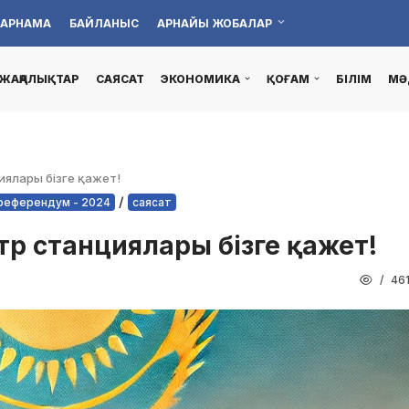
АРНАМА
БАЙЛАНЫС
АРНАЙЫ ЖОБАЛАР
ЖАҢАЛЫҚТАР
САЯСАТ
ЭКОНОМИКА
ҚОҒАМ
БІЛІМ
МӘ
иялары бізге қажет!
/
референдум - 2024
саясат
тр станциялары бізге қажет!
46