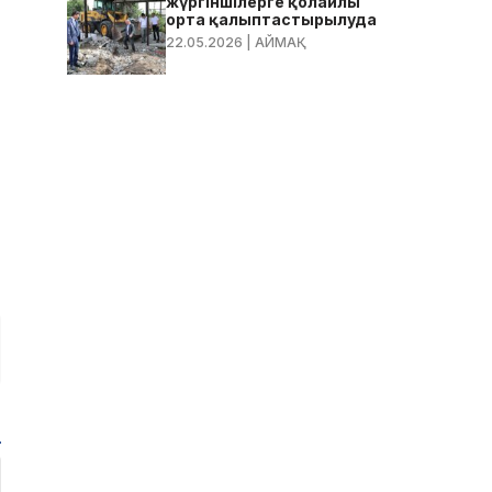
жүргіншілерге қолайлы
орта қалыптастырылуда
22.05.2026
| АЙМАҚ