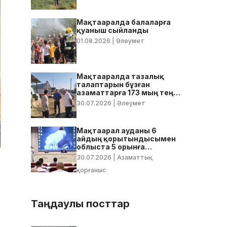
Мақтааралда балаларға
қуаныш сыйланды
01.08.2026
| Әлеумет
Мақтааралда тазалық
талаптарын бұзған
азаматтарға 173 мың теңге
көлемінде айыппұл
30.07.2026
| Әлеумет
салынды
Мақтаарал ауданы 6
айдың қорытындысымен
облыста 5 орынға
тұрақтады
30.07.2026
| Азаматтық
қорғаныс
Таңдаулы посттар