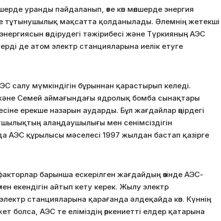
шерде уранды пайдаланып, өте көп мөлшерде энергия
 және тұтынушылық мақсатта қолданылады. Әлемнің жетекші
энергиясын өндірудегі тәжірибесі және Түркияның АЭС
дерді де атом электр станцияларына иелік етуге
ЭС салу мүмкіндігін бұрыннан қарастырып келеді.
және Семей аймағындағы ядролық бомба сынақтары
іне ерекше назарын аударды. Бұл жағдайлар өңірдегі
тшылықтың алаңдаушылығы мен сенімсіздігін
а АЭС құрылысы мәселесі 1997 жылдан бастап қазірге
акторлар барынша ескерілген жағдайдың өзінде АЭС-
өмен екендігін айтып кету керек. Жылу электр
лектр станцияларына қарағанда әлдеқайда көп. Күннің
 болса, АЭС те еліміздің өркениетті елдер қатарына