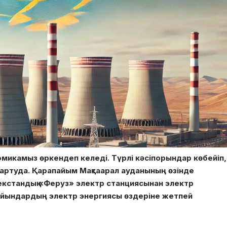
номикамыз өркендеп келеді. Түрлі кәсіпорындар көбейіп,
 артуда. Қарапайым Мақтаарал ауданының өзінде
екстандық «Феруз» электр станциясынан электр
айындардың электр энергиясы өздеріне жетпей