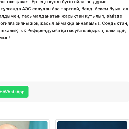
шін өте қажет. Ертеңгі күнді бүгін ойлаған дұрыс.
тұрғанда АЭС салудан бас тартпай, белді бекем буып, ел
 алдымен, тасымалданатын жарықтан құтылып, өзімізде
кологияға зияны жоқ жасыл аймаққа айналамыз. Сондықтан,
кілхалықтық Референдумға қатысуға шақырып, еліміздің
мын!
WhatsApp