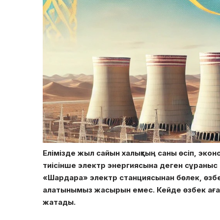
Елімізде жыл сайын халықтың саны өсіп, эко
тиісінше электр энергиясына деген сұраныс
«Шардара» электр станциясынан бөлек, өзб
алатынымыз жасырын емес. Кейде өзбек ағ
жатады.