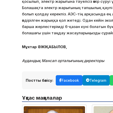
қосылып, электр жарығына тәуелсіз өмір сүруі ү
Болашақта электр жарығының тапшылық қаупі 
болып қолдау керекпіз. АЭС-тің арқасында ең
өндірілген жарыққа қол жетеді. Одан кейін э
барша жерлестерімді 6-қазан күні болатын бү
болашағы үшін таңдау жасауларыңызды сұрай
Мұхтар ӘЖІҚАБЫЛОВ,
Аудандық Мансап орталығының директоры
Постты бөлісу:
Facebook
Telegram
Ұқсас мақалалар