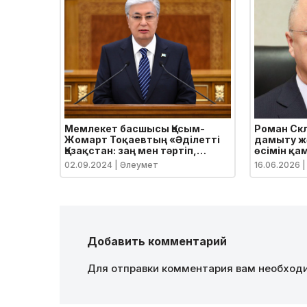
Мемлекет басшысы Қасым-
Роман Скл
Жомарт Тоқаевтың «Әділетті
дамыту жә
Қазақстан: заң мен тәртіп,
өсімін қа
экономикалық өсім, қоғамдық
шаралары
02.09.2024
| Әлеумет
16.06.2026
|
оптимизм» атты Қазақстан
халқына Жолдауы
Добавить комментарий
Для отправки комментария вам необхо