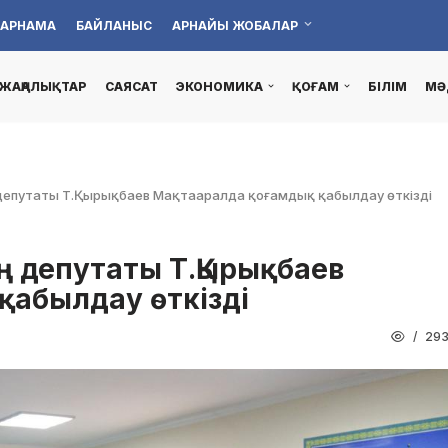
АРНАМА
БАЙЛАНЫС
АРНАЙЫ ЖОБАЛАР
ЖАҢАЛЫҚТАР
САЯСАТ
ЭКОНОМИКА
ҚОҒАМ
БІЛІМ
МӘ
 депутаты Т.Қырықбаев Мақтааралда қоғамдық қабылдау өткізді
ің депутаты Т.Қырықбаев
қабылдау өткізді
29