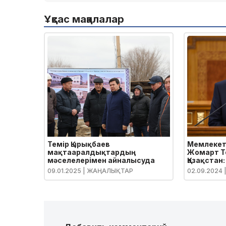
Ұқсас мақалалар
Темір Қырықбаев
Мемлекет
мақтааралдықтардың
Жомарт Т
мәселелерімен айналысуда
Қазақстан:
экономик
09.01.2025
| ЖАҢАЛЫҚТАР
02.09.2024
оптимизм»
халқына 