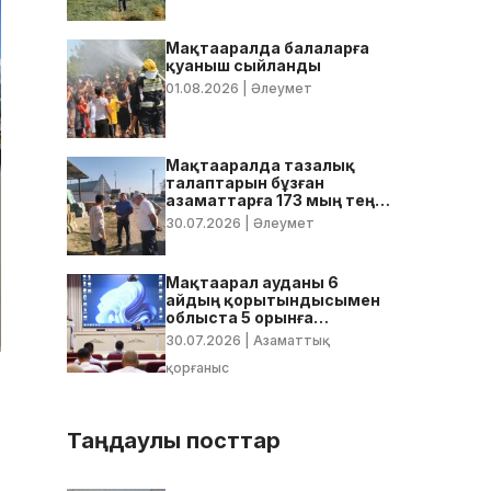
Мақтааралда балаларға
қуаныш сыйланды
01.08.2026
| Әлеумет
Мақтааралда тазалық
талаптарын бұзған
азаматтарға 173 мың теңге
көлемінде айыппұл
30.07.2026
| Әлеумет
салынды
Мақтаарал ауданы 6
айдың қорытындысымен
облыста 5 орынға
тұрақтады
30.07.2026
| Азаматтық
қорғаныс
Таңдаулы посттар