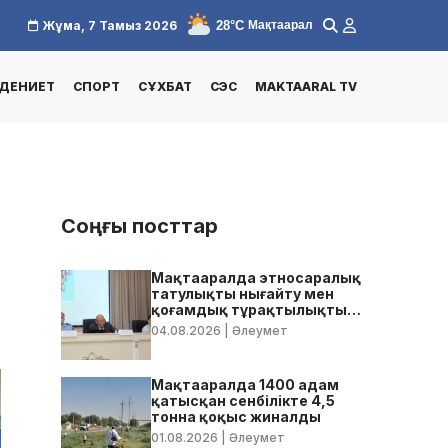
28°C
Жұма, 7 Тамыз 2026
Мақтаарал
ДЕНИЕТ
СПОРТ
СҰХБАТ
СЭС
MAKTAARAL TV
Соңғы посттар
Мақтааралда этносаралық
татулықты нығайту мен
қоғамдық тұрақтылықты
қамтамасыз ету бойынша
04.08.2026
| Әлеумет
3
жедел кеңес өтті
Мақтааралда 1400 адам
қатысқан сенбілікте 4,5
тонна қоқыс жиналды
01.08.2026
| Әлеумет