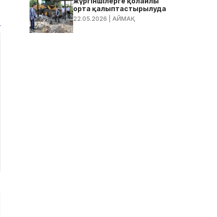
жүргіншілерге қолайлы
орта қалыптастырылуда
22.05.2026
| АЙМАҚ