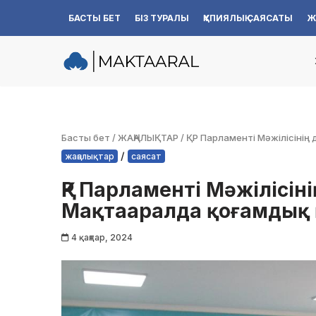
БАСТЫ БЕТ
БІЗ ТУРАЛЫ
ҚҰПИЯЛЫҚ САЯСАТЫ
Ж
Skip
to
content
Басты бет
/
ЖАҢАЛЫҚТАР
/
ҚР Парламенті Мәжілісінің
/
жаңалықтар
саясат
ҚР Парламенті Мәжілісін
Мақтааралда қоғамдық 
4 қаңтар, 2024