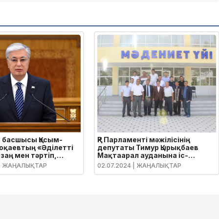
 басшысы Қасым-
ҚР Парламенті мәжілісінің
оқаевтың «Әділетті
депутаты Тимур Қырықбаев
 заң мен тәртіп,
Мақтаарал ауданына іс-
алық өсім, қоғамдық
сапармен келді
| ЖАҢАЛЫҚТАР
02.07.2024
| ЖАҢАЛЫҚТАР
 атты Қазақстан
Жолдауы