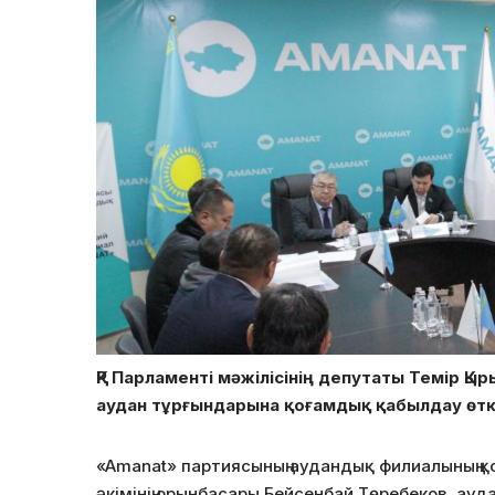
ҚР Парламенті мәжілісінің депутаты Темір Қ
аудан тұрғындарына қоғамдық қабылдау өткі
«Amanat» партиясының аудандық филиалының қ
әкімінің орынбасары Бейсенбай Төребеков, ау