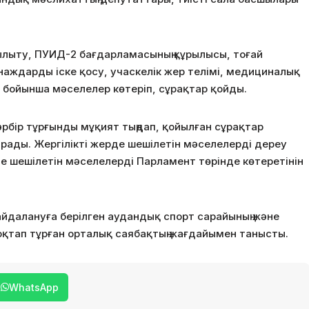
ылыту, ПУИД-2 бағдарламасының құрылысы, тоғай
аждарды іске қосу, учаскелік жер телімі, медициналық
у бойынша мәселелер көтеріп, сұрақтар қойды.
әрбір тұрғынды мұқият тыңдап, қойылған сұрақтар
рады. Жергілікті жерде шешілетін мәселелерді дереу
е шешілетін мәселелерді Парламент төрінде көтеретінін
айдалануға берілген аудандық спорт сарайының және
оқтап тұрған орталық саябақтың жағдайымен танысты.
WhatsApp