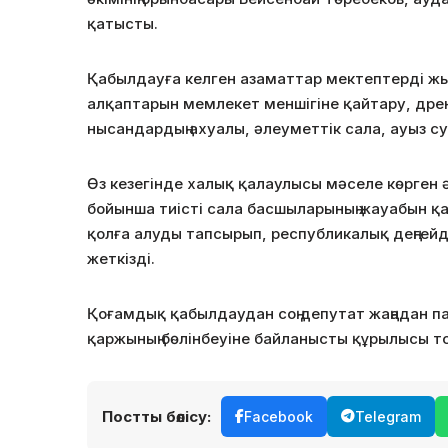
қатысты.
Қабылдауға келген азаматтар мектептерді ж
алқаптарын мемлекет меншігіне қайтару, дрен
нысандардың ахуалы, әлеуметтік сала, ауыз с
Өз кезегінде халық қалаулысы мәселе көрген 
бойынша тиісті сала басшыларының жауабын қа
қолға алуды тапсырып, республикалық деңгейд
жеткізді.
Қоғамдық қабылдаудан соң депутат жаңадан п
қаржының бөлінбеуіне байланысты құрылысы т
Постты бөлісу:
Facebook
Telegram