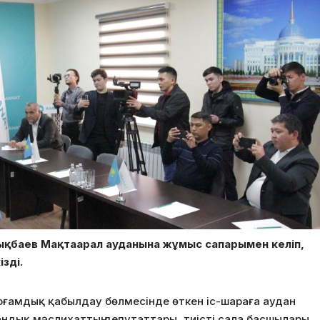
ырықбаев Мақтаарал ауданына жұмыс сапарымен келіп,
зді.
оғамдық қабылдау бөлмесінде өткен іс-шараға аудан
дандық мәслихаттың депутаттары, тиісті сала басшылары