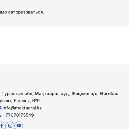
димо
авторизоваться
.
Түркістан обл, Мақтаарал ауд, Жаңажол а/о, Өргебас
уылы, Бірлік к, №9
info@maktaaral.kz
+77078175549