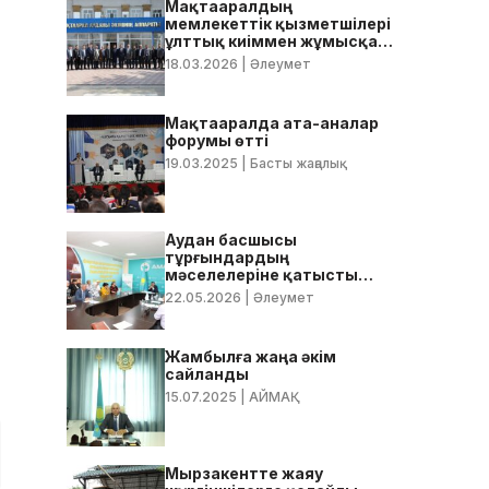
Мақтааралдың
мемлекеттік қызметшілері
ұлттық киіммен жұмысқа
келді
18.03.2026
| Әлеумет
Мақтааралда ата-аналар
форумы өтті
19.03.2025
| Басты жаңалық
Аудан басшысы
тұрғындардың
мәселелеріне қатысты
нақты тапсырмалар берді
22.05.2026
| Әлеумет
Жамбылға жаңа әкім
сайланды
15.07.2025
| АЙМАҚ
Мырзакентте жаяу