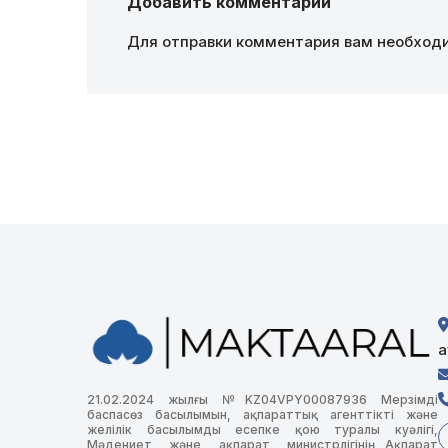
Добавить комментарий
Для отправки комментария вам необхо
а
21.02.2024 жылғы №KZ04VPY00087936 Мерзімді
баспасөз басылымын, ақпараттық агенттікті және
желілік басылымды есепке қою туралы куәлігі,
Мәдениет және ақпарат министрлігінің Ақпарат