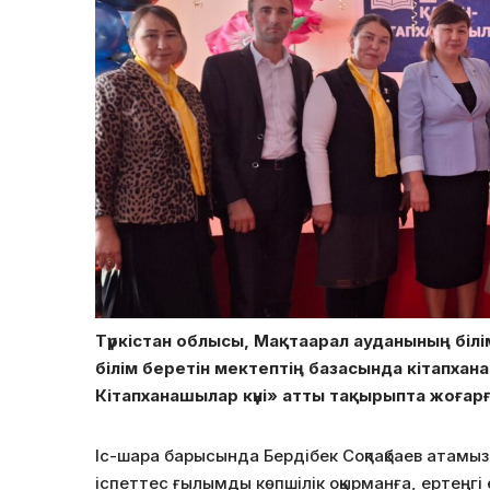
Түркістан облысы, Мақтаарал ауданының біл
білім беретін мектептің базасында кітапхан
Кітапханашылар күні» атты тақырыпта жоғарғ
Іс-шара барысында Бердібек Соқпақбаев атамыз
іспеттес ғылымды көпшілік оқырманға, ертеңгі