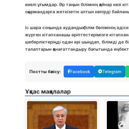
киелі ұғымдар. Әр таңын білімнің қайнар көзі 
оқырмандарға жеткізетін алтын көпірді байл
Іс шара соңында аудандық білім бөлімінің әдіс
жүрген кітапханашы әріптестерімізге кітапхан
шеберліктеріңді одан әрі шыңдап, білімді де б
талаптарын қанағаттандыру бағытында еңбекте
Постты бөлісу:
Facebook
Telegram
Ұқсас мақалалар