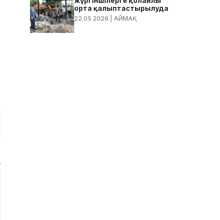
жүргіншілерге қолайлы
орта қалыптастырылуда
22.05.2026
| АЙМАҚ