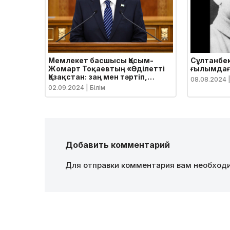
Мемлекет басшысы Қасым-
Сұлтанбек
Жомарт Тоқаевтың «Әділетті
ғылымдағ
Қазақстан: заң мен тәртіп,
08.08.2024
|
экономикалық өсім, қоғамдық
02.09.2024
| Білім
оптимизм» атты Қазақстан
халқына Жолдауы
Добавить комментарий
Для отправки комментария вам необхо