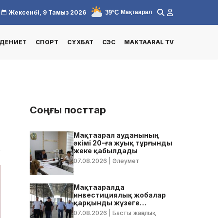
39°C
Жексенбі, 9 Тамыз 2026
Мақтаарал
ДЕНИЕТ
СПОРТ
СҰХБАТ
СЭС
MAKTAARAL TV
Соңғы посттар
Мақтаарал ауданының
әкімі 20-ға жуық тұрғынды
4
жеке қабылдады
07.08.2026
| Әлеумет
Мақтааралда
инвестициялық жобалар
қарқынды жүзеге
асырылуда
07.08.2026
| Басты жаңалық