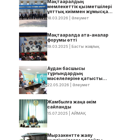
Мақтааралдың
мемлекеттік қызметшілері
ұлттық киіммен жұмысқа
келді
18.03.2026
| Әлеумет
Мақтааралда ата-аналар
форумы өтті
19.03.2025
| Басты жаңалық
Аудан басшысы
тұрғындардың
мәселелеріне қатысты
нақты тапсырмалар берді
22.05.2026
| Әлеумет
Жамбылға жаңа әкім
сайланды
15.07.2025
| АЙМАҚ
Мырзакентте жаяу