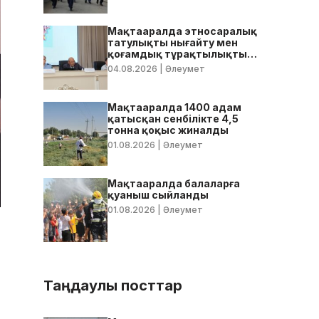
Мақтааралда этносаралық
татулықты нығайту мен
қоғамдық тұрақтылықты
қамтамасыз ету бойынша
04.08.2026
| Әлеумет
жедел кеңес өтті
Мақтааралда 1400 адам
қатысқан сенбілікте 4,5
тонна қоқыс жиналды
01.08.2026
| Әлеумет
Мақтааралда балаларға
қуаныш сыйланды
01.08.2026
| Әлеумет
Таңдаулы посттар