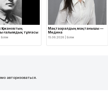
 Қожановтың
Мақтааралдың мақтанышы —
ы ғалымдық тұлғасы
Медина
 Білім
15.06.2026
| Білім
димо
авторизоваться
.