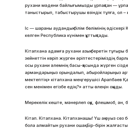
рухани мәдени байлығымызды ұрпақтан — ұрпаққ
таныстырып, табыстырушы өзіндік тұлға, ол – 
Іс — шараны аудандық білім бөлімінің әдіскер
келген Республика күнімен құттықтады.
Кітапхана адамға рухани азық беретін тұғыры 
зейнеттін көріп жүрген әріптестеріміздің бар
осы рухани әлемнің басы-қасында жүрген сіздерд
армандарыңыз орындалып, абыройларыңыз арта 
мектептің» кітапхана меңгерушісі Арапбаев 
сен менімен егізбе едің?» атты өлеңін оқыды.
Мерекелік кеште, мәнерлеп оқу, флешмоб, ән, 
Кітап. Кітапхана. Кітапханашы! Үш ақ ауыз сөз 
бола алмайтын рухани ошақ. Бір-бірін жалғаст