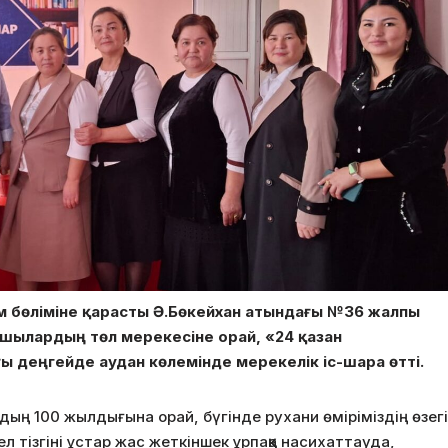
ім бөліміне қарасты Ә.Бөкейхан атындағы №36 жалпы
ашылардың төл мерекесіне орай, «24 қазан
ы деңгейде аудан көлемінде мерекелік іс-шара өтті.
дың 100 жылдығына орай, бүгінде рухани өміріміздің өзегі
 ел
тізгіні ұстар жас жеткіншек ұрпаққа насихаттауда,