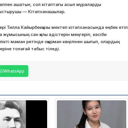
кітаппен ашатын, сол кітаптағы асыл мұраларды
аныстырушы — Кітапханашылар.
кері Тилла Кайырбекқызы мектеп кітапханасында еңбек етіп
а жұмысының сан қилы әдістерін меңгеріп, кәсіби
ілікті маман ретінде оқырман көңілінен шығып, олардың
ріне толағай табыс тіледі.
WhatsApp