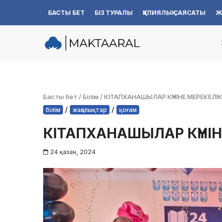
БАСТЫ БЕТ
БІЗ ТУРАЛЫ
ҚҰПИЯЛЫҚ САЯСАТЫ
Ж
Skip
to
content
Басты бет
/
Білім
/
КІТАПХАНАШЫЛАР КҮНІНЕ МЕРЕКЕЛІК
/
/
білім
жаңалықтар
қоғам
КІТАПХАНАШЫЛАР КҮНІН
24 қазан, 2024