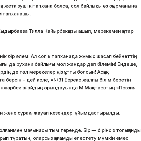
а жеткізуші кітапхана болса, сол байлықты өз оқырманына
кітапханашы.
і Кыдырбаева Тилла Кайырбекқызы ашып, мерекемен қатар
биік бір әлем! Ал сол кітапханада жұмыс жасап бейнеттің
лығы да рухани байлығы мол жандар деп білемін! Ендеше,
ің де төл мерекелеріңіз құтты болсын! Асқақ
берсін – дей келе, «№31 Береке жалпы білім беретін
Қанжарбек ағайдың орындауында М.Мақатаевтың «Поэзия
би және сұрақ – жауап кезеңдері ұйымдастырылды.
болғанмен мағынасы тым тереңде. Бір — бірінсіз толыққанды
ырып тұратын, оларсыз қоғамды елестету мүмкін емес