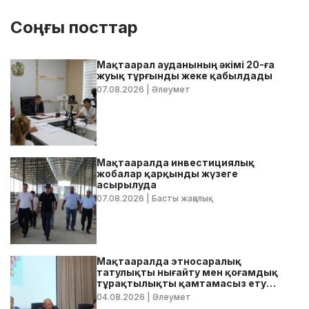
Соңғы посттар
Мақтаарал ауданының әкімі 20-ға
жуық тұрғынды жеке қабылдады
07.08.2026
| Әлеумет
Мақтааралда инвестициялық
жобалар қарқынды жүзеге
асырылуда
07.08.2026
| Басты жаңалық
Мақтааралда этносаралық
татулықты нығайту мен қоғамдық
тұрақтылықты қамтамасыз ету
бойынша жедел кеңес өтті
04.08.2026
| Әлеумет