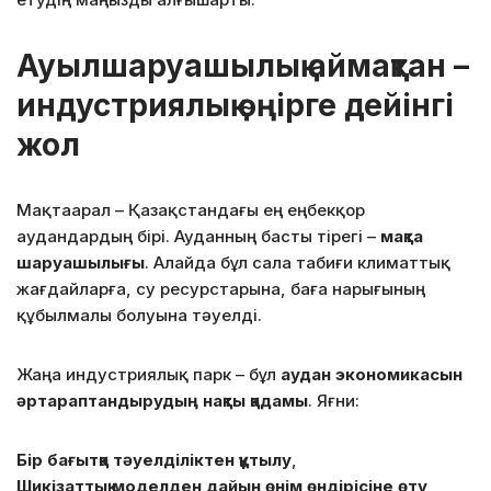
Ауылшаруашылық аймақтан –
индустриялық өңірге дейінгі
жол
Мақтаарал – Қазақстандағы ең еңбекқор
аудандардың бірі. Ауданның басты тірегі –
мақта
шаруашылығы
. Алайда бұл сала табиғи климаттық
жағдайларға, су ресурстарына, баға нарығының
құбылмалы болуына тәуелді.
Жаңа индустриялық парк – бұл
аудан экономикасын
әртараптандырудың нақты қадамы
. Яғни:
Бір бағытқа тәуелділіктен құтылу
,
Шикізаттық моделден дайын өнім өндірісіне өту
,