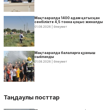
Мақтааралда 1400 адам қатысқан
сенбілікте 4,5 тонна қоқыс жиналды
01.08.2026
| Әлеумет
Мақтааралда балаларға қуаныш
сыйланды
01.08.2026
| Әлеумет
Таңдаулы посттар