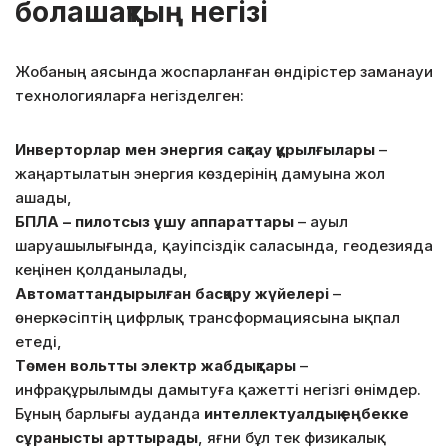
болашақтың негізі
Жобаның аясында жоспарланған өндірістер заманауи
технологияларға негізделген:
Инверторлар мен энергия сақтау құрылғылары
–
жаңартылатын энергия көздерінің дамуына жол
ашады,
БПЛА – пилотсыз ұшу аппараттары
– ауыл
шаруашылығында, қауіпсіздік саласында, геодезияда
кеңінен қолданылады,
Автоматтандырылған басқару жүйелері
–
өнеркәсіптің цифрлық трансформациясына ықпал
етеді,
Төмен вольтты электр жабдықтары
–
инфрақұрылымды дамытуға қажетті негізгі өнімдер.
Бұның барлығы ауданда
интеллектуалдық еңбекке
сұранысты арттырады
, яғни бұл тек физикалық