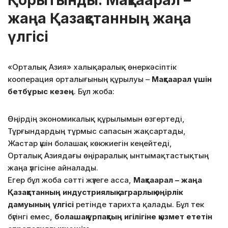
жаңа Қазақстанның жаңа
үлгісі
«Орталық Азия» халықаралық өнеркәсіптік
кооперация орталығының құрылуы –
Мақтаарал үшін
бетбұрыс кезең
. Бұл жоба:
Өңірдің экономикалық құрылымын өзгертеді,
Тұрғындардың тұрмыс сапасын жақсартады,
Жастар үшін болашақ көкжиегін кеңейтеді,
Орталық Азиядағы өңіраралық ынтымақтастықтың
жаңа үлгісіне айналады.
Егер бұл жоба сәтті жүзеге асса,
Мақтаарал – жаңа
Қазақстанның индустриялық-аграрлық өңірлік
дамуының үлгісі
ретінде тарихта қалады. Бұл тек
бүгінгі емес,
болашақ ұрпақтың игілігіне қызмет ететін