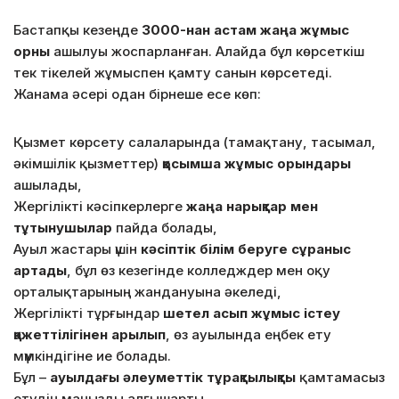
Бастапқы кезеңде
3000-нан астам жаңа жұмыс
орны
ашылуы жоспарланған. Алайда бұл көрсеткіш
тек тікелей жұмыспен қамту санын көрсетеді.
Жанама әсері одан бірнеше есе көп:
Қызмет көрсету салаларында (тамақтану, тасымал,
әкімшілік қызметтер)
қосымша жұмыс орындары
ашылады,
Жергілікті кәсіпкерлерге
жаңа нарықтар мен
тұтынушылар
пайда болады,
Ауыл жастары үшін
кәсіптік білім беруге сұраныс
артады
, бұл өз кезегінде колледждер мен оқу
орталықтарының жандануына әкеледі,
Жергілікті тұрғындар
шетел асып жұмыс істеу
қажеттілігінен арылып
, өз ауылында еңбек ету
мүмкіндігіне ие болады.
Бұл –
ауылдағы әлеуметтік тұрақтылықты
қамтамасыз
етудің маңызды алғышарты.