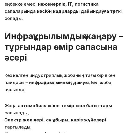
еңбекке емес,
инженерлік, IT, логистика
салаларында кәсіби кадрларды дайындауға
түрткі
болады.
Инфрақұрылымдық жаңару –
тұрғындар өмір сапасына
әсері
Кез келген индустриялық жобаның тағы бір үлкен
пайдасы –
инфрақұрылымның дамуы
. Бұл жоба
аясында:
Жаңа
автомобиль және темір жол бағыттары
салынады,
Электр желілері, су құбыры, кәріз жүйелері
тартылады,