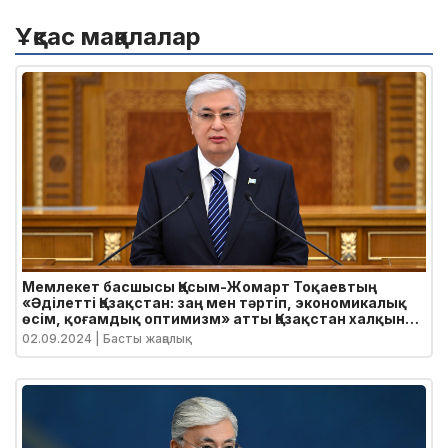
Ұқсас мақалалар
Мемлекет басшысы Қасым-Жомарт Тоқаевтың
«Әділетті Қазақстан: заң мен тәртіп, экономикалық
өсім, қоғамдық оптимизм» атты Қазақстан халқына
Жолдауы
02.09.2024
| Басты жаңалық