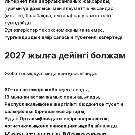
Интернет пен цифрлық байланыс
жақсарады,
Тұрғын үй құрылысы
мен әлеуметтік нысандар
(мектеп, балабақша, емхана) салу қажеттілігі
туындайды.
Бұл өзгерістер тек экономиканы ғана емес,
тұрғындардың өмір сапасын түбегейлі өзгертеді
.
2027 жылға дейінгі болжам
Жоба толық қуатында іске қосылғанда:
60-тан астам ірі жоба
жүзеге асады,
13 мыңнан астам жұмыс орны
ашылады,
Республикалық және жергілікті бюджетке түсетін
салық көлемі бірнеше есе артады
,
Аудан
Орталық Азиядағы ең ірі өнеркәсіптік,
логистикалық және инновациялық хабқа
айналады.
Қорытынды: Мақтаарал –