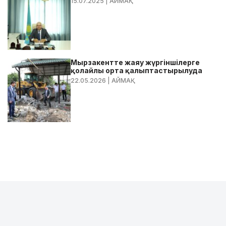
15.07.2025
| АЙМАҚ
Мырзакентте жаяу жүргіншілерге
қолайлы орта қалыптастырылуда
22.05.2026
| АЙМАҚ