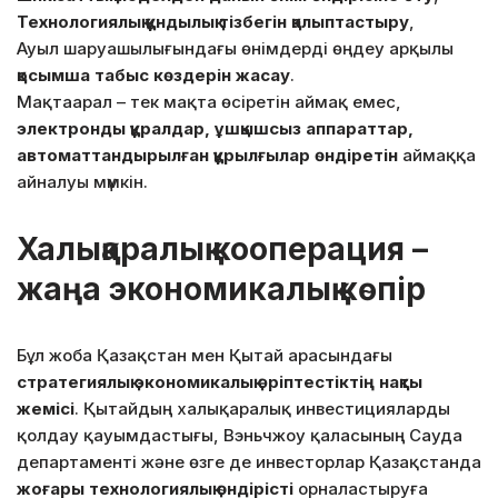
Технологиялық құндылық тізбегін қалыптастыру
,
Ауыл шаруашылығындағы өнімдерді өңдеу арқылы
қосымша табыс көздерін жасау
.
Мақтаарал – тек мақта өсіретін аймақ емес,
электронды құралдар, ұшқышсыз аппараттар,
автоматтандырылған құрылғылар өндіретін
аймаққа
айналуы мүмкін.
Халықаралық кооперация –
жаңа экономикалық көпір
Бұл жоба Қазақстан мен Қытай арасындағы
стратегиялық экономикалық әріптестіктің нақты
жемісі
. Қытайдың халықаралық инвестицияларды
қолдау қауымдастығы, Вэньчжоу қаласының Сауда
департаменті және өзге де инвесторлар Қазақстанда
жоғары технологиялық өндірісті
орналастыруға