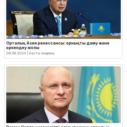
Орталық Азия ренессансы: орнықты даму және
өркендеу жолы
08.08.2024
| Басты жаңалық