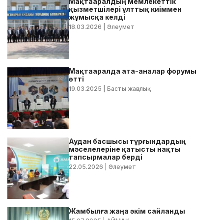
Мақтааралдың мемлекеттік
қызметшілері ұлттық киіммен
жұмысқа келді
18.03.2026
| Әлеумет
Мақтааралда ата-аналар форумы
өтті
19.03.2025
| Басты жаңалық
Аудан басшысы тұрғындардың
мәселелеріне қатысты нақты
тапсырмалар берді
22.05.2026
| Әлеумет
Жамбылға жаңа әкім сайланды