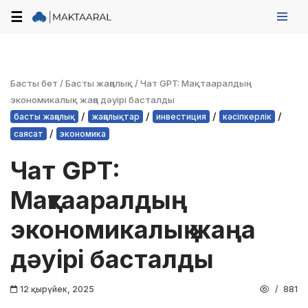
☰
Skip
to
content
Басты бет
/
Басты жаңалық
/
Чат GPT: Мақтааралдың
экономикалық жаңа дәуірі басталды
/
/
/
/
басты жаңалық
жаңалықтар
инвестиция
кәсіпкерлік
/
саясат
экономика
Чат GPT:
Мақтааралдың
экономикалық жаңа
дәуірі басталды
12 қырүйек, 2025
881