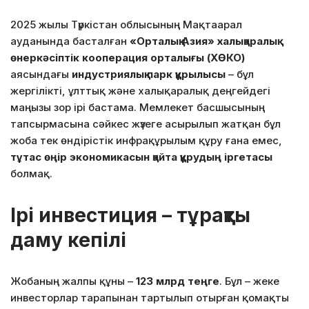
2025 жылы Түркістан облысының Мақтаарал
ауданында басталған
«Орталық Азия» халықаралық
өнеркәсіптік кооперация орталығы (ХӨКО)
аясындағы
индустриялық парк құрылысы
– бұл
жергілікті, ұлттық және халықаралық деңгейдегі
маңызы зор ірі бастама. Мемлекет басшысының
тапсырмасына сәйкес жүзеге асырылып жатқан бұл
жоба тек өндірістік инфрақұрылым құру ғана емес,
тұтас өңір экономикасын қайта құрудың іргетасы
болмақ.
Ірі инвестиция – тұрақты
даму кепілі
Жобаның жалпы құны –
123 млрд теңге
. Бұл – жеке
инвесторлар тарапынан тартылып отырған қомақты