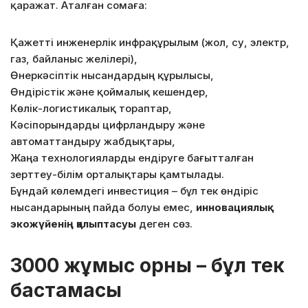
қаражат. Аталған сомаға:
Қажетті инженерлік инфрақұрылым (жол, су, электр,
газ, байланыс желілері),
Өнеркәсіптік нысандардың құрылысы,
Өндірістік және қоймалық кешендер,
Көлік-логистикалық тораптар,
Кәсіпорындарды цифрландыру және
автоматтандыру жабдықтары,
Жаңа технологияларды ендіруге бағытталған
зерттеу-білім орталықтары қамтылады.
Бұндай көлемдегі инвестиция – бұл тек өндіріс
нысандарының пайда болуы емес,
инновациялық
экожүйенің қалыптасуы
деген сөз.
3000 жұмыс орны – бұл тек
бастамасы