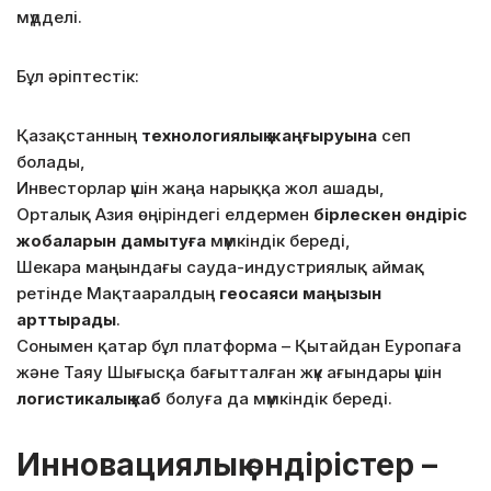
мүдделі.
Бұл әріптестік:
Қазақстанның
технологиялық жаңғыруына
сеп
болады,
Инвесторлар үшін жаңа нарыққа жол ашады,
Орталық Азия өңіріндегі елдермен
бірлескен өндіріс
жобаларын дамытуға
мүмкіндік береді,
Шекара маңындағы сауда-индустриялық аймақ
ретінде Мақтааралдың
геосаяси маңызын
арттырады
.
Сонымен қатар бұл платформа – Қытайдан Еуропаға
және Таяу Шығысқа бағытталған жүк ағындары үшін
логистикалық хаб
болуға да мүмкіндік береді.
Инновациялық өндірістер –