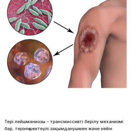
Тері лейшманиозы – трансмиссивті берілу механизмі
бар, терінің шектеулі зақымдануымен және кейін