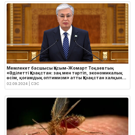
Мемлекет басшысы Қасым-Жомарт Тоқаевтың
«Әділетті Қазақстан: заң мен тәртіп, экономикалық
өсім, қоғамдық оптимизм» атты Қазақстан халқына
Жолдауы
02.09.2024
| СЭС