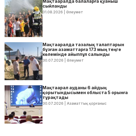
Мақтааралда балаларға қуаныш
сыйланды
01.08.2026
| Әлеумет
Мақтааралда тазалық талаптарын
бұзған азаматтарға 173 мың теңге
көлемінде айыппұл салынды
30.07.2026
| Әлеумет
Мақтаарал ауданы 6 айдың
қорытындысымен облыста 5 орынға
тұрақтады
30.07.2026
| Азаматтық қорғаныс