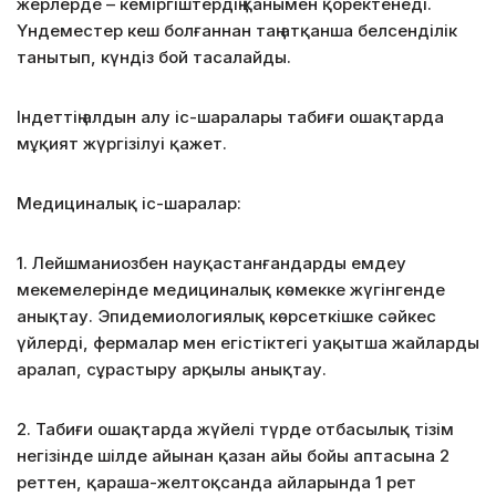
жерлерде – кеміргіштердің қанымен қоректенеді.
Үндеместер кеш болғаннан таң атқанша белсенділік
танытып, күндіз бой тасалайды.
Індеттің алдын алу іс-шаралары табиғи ошақтарда
мұқият жүргізілуі қажет.
Медициналық іс-шаралар:
1. Лейшманиозбен науқастанғандарды емдеу
мекемелерінде медициналық көмекке жүгінгенде
анықтау. Эпидемиологиялық көрсеткішке сәйкес
үйлерді, фермалар мен егістіктегі уақытша жайларды
аралап, сұрастыру арқылы анықтау.
2. Табиғи ошақтарда жүйелі түрде отбасылық тізім
негізінде шілде айынан қазан айы бойы аптасына 2
реттен, қараша-желтоқсанда айларында 1 рет