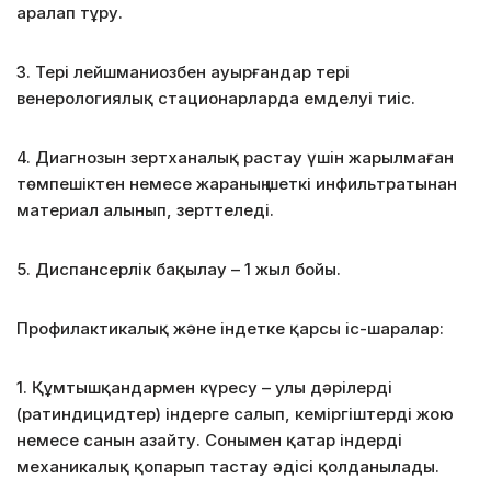
аралап тұру.
3. Тері лейшманиозбен ауырғандар тері
венерологиялық стационарларда емделуі тиіс.
4. Диагнозын зертханалық растау үшін жарылмаған
төмпешіктен немесе жараның шеткі инфильтратынан
материал алынып, зерттеледі.
5. Диспансерлік бақылау – 1 жыл бойы.
Профилактикалық және індетке қарсы іс-шаралар:
1. Құмтышқандармен күресу – улы дәрілерді
(ратиндицидтер) індерге салып, кеміргіштерді жою
немесе санын азайту. Сонымен қатар індерді
механикалық қопарып тастау әдісі қолданылады.