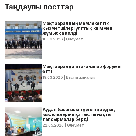
Таңдаулы посттар
Мақтааралдың мемлекеттік
қызметшілері ұлттық киіммен
жұмысқа келді
18.03.2026
| Әлеумет
Мақтааралда ата-аналар форумы
өтті
19.03.2025
| Басты жаңалық
Аудан басшысы тұрғындардың
мәселелеріне қатысты нақты
тапсырмалар берді
22.05.2026
| Әлеумет