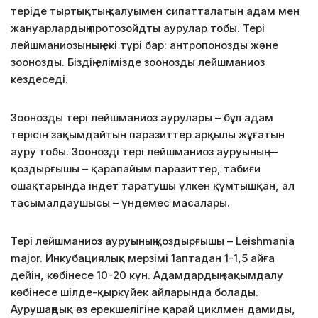
теріде тыртықтың қалуымен сипатталатын адам мен
жануарлардың протозойдты аурулар тобы. Тері
лейшманиозының екі түрі бар: антропонозды және
зоонозды. Біздің елімізде зоонозды лейшманиоз
кездеседі.
Зоонозды тері лейшманиоз аурулары – бұл адам
терісін зақымдайтын паразиттер арқылы жұғатын
ауру тобы. Зоонозді тері лейшманиоз ауруының —
қоздырғышы – қарапайым паразиттер, табиғи
ошақтарында індет таратушы үлкен құмтышқан, ал
тасымалдаушысы – үндемес масалары.
Тері лейшманиоз ауруының қоздырғышы – Leishmania
major. Инкубациялық мерзімі 1аптадан 1-1,5 айға
дейін, көбінесе 10-20 күн. Адамдардың зақымдалу
көбінесе шілде-қыркүйек айларында болады.
Аурушаңдық өз ерекшелігіне қарай циклмен дамиды,