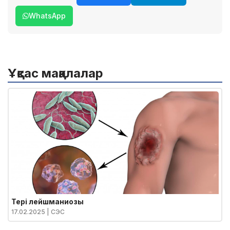
WhatsApp
Ұқсас мақалалар
Тері лейшманиозы
17.02.2025
| СЭС