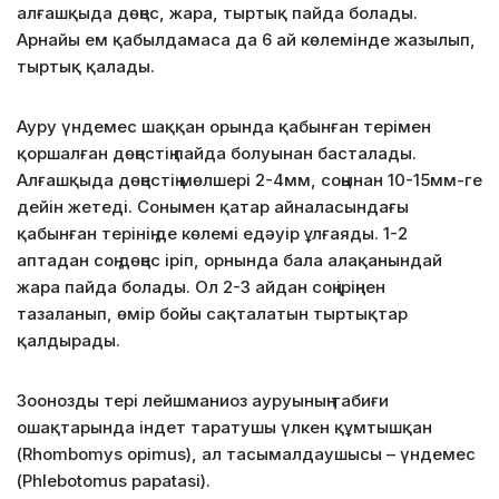
алғашқыда дөңес, жара, тыртық пайда болады.
Арнайы ем қабылдамаса да 6 ай көлемінде жазылып,
тыртық қалады.
Ауру үндемес шаққан орында қабынған терімен
қоршалған дөңестің пайда болуынан басталады.
Алғашқыда дөңестің мөлшері 2-4мм, соңынан 10-15мм-ге
дейін жетеді. Сонымен қатар айналасындағы
қабынған терінің де көлемі едәуір ұлғаяды. 1-2
аптадан соң дөңес іріп, орнында бала алақанындай
жара пайда болады. Ол 2-3 айдан соң іріңнен
тазаланып, өмір бойы сақталатын тыртықтар
қалдырады.
Зоонозды тері лейшманиоз ауруының табиғи
ошақтарында індет таратушы үлкен құмтышқан
(Rhombomys opimus), ал тасымалдаушысы – үндемес
(Phlebotomus papatasi).