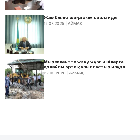
Жамбылға жаңа әкім сайланды
15.07.2025
| АЙМАҚ
Мырзакентте жаяу жүргіншілерге
қолайлы орта қалыптастырылуда
22.05.2026
| АЙМАҚ