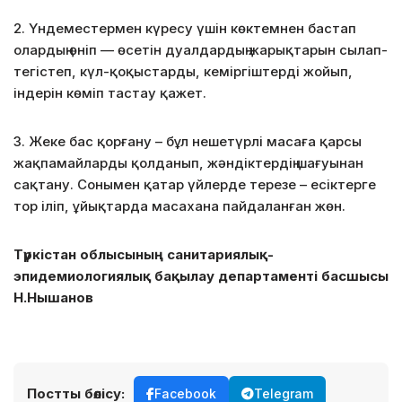
2. Үндеместермен күресу үшін көктемнен бастап
олардың өніп — өсетін дуалдардың жарықтарын сылап-
тегістеп, күл-қоқыстарды, кеміргіштерді жойып,
індерін көміп тастау қажет.
3. Жеке бас қорғану – бұл нешетүрлі масаға қарсы
жақпамайларды қолданып, жәндіктердің шағуынан
сақтану. Сонымен қатар үйлерде терезе – есіктерге
тор іліп, ұйықтарда масахана пайдаланған жөн.
Түркістан облысының санитариялық-
эпидемиологиялық бақылау департаменті басшысы
Н.Нышанов
Постты бөлісу:
Facebook
Telegram