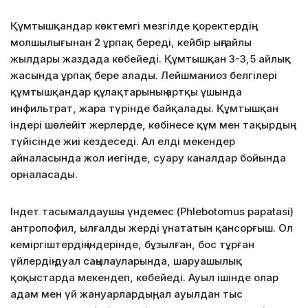
Құмтышқандар көктемгі мезгілде қоректердің
молшылығынан 2 ұрпақ береді, кейбір ыңғайлы
жылдары жаздада көбейеді. Құмтышқан 3-3,5 айлық
жасында ұрпақ бере алады. Лейшманиоз белгілері
құмтышқандар құлақтарының артқы ұшында
инфильтрат, жара түрінде байқалады. Құмтышқан
індері шөлейіт жерлерде, көбінесе құм мен тақырдың
түйісінде жиі кездеседі. Ал елді мекендер
айналасында жол иегінде, суару каналдар бойында
орналасады.
Індет тасымалдаушы үндемес (Phlebotomus papatasi)
антропофил, ылғалды жерді ұнататын қансорғыш. Ол
кеміргіштердің індерінде, бұзылған, бос тұрған
үйлердің дуал саңылауларында, шаруашылық
қоқыстарда мекендеп, көбейеді. Ауыл ішінде олар
адам мен үй жануарлардың, ал ауылдан тыс