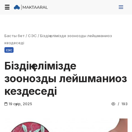
☰
Skip
to
content
Басты бет
/
СЭС
/
Біздің елімізде зоонозды лейшманиоз
кездеседі
сэс
Біздің елімізде
зоонозды лейшманиоз
кездеседі
19 сәуір, 2025
193