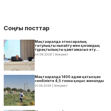
Соңғы посттар
Мақтааралда этносаралық
татулықты нығайту мен қоғамдық
тұрақтылықты қамтамасыз ету
бойынша жедел кеңес өтті
04.08.2026
| Әлеумет
Мақтааралда 1400 адам қатысқан
сенбілікте 4,5 тонна қоқыс жиналды
01.08.2026
| Әлеумет