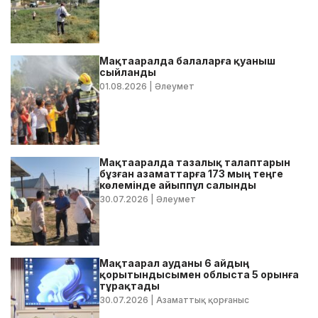
Мақтааралда балаларға қуаныш
сыйланды
01.08.2026
| Әлеумет
Мақтааралда тазалық талаптарын
бұзған азаматтарға 173 мың теңге
көлемінде айыппұл салынды
30.07.2026
| Әлеумет
Мақтаарал ауданы 6 айдың
қорытындысымен облыста 5 орынға
тұрақтады
30.07.2026
| Азаматтық қорғаныс