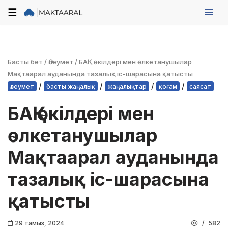
☰
Skip
to
content
Басты бет
/
Әлеумет
/
БАҚ өкілдері мен өлкетанушылар
Мақтаарал ауданында тазалық іс-шарасына қатысты
/
/
/
/
әлеумет
басты жаңалық
жаңалықтар
қоғам
саясат
БАҚ өкілдері мен
өлкетанушылар
Мақтаарал ауданында
тазалық іс-шарасына
қатысты
29 тамыз, 2024
582