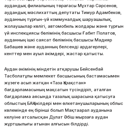
аудандық филиалының төрағасы Мұхтар Сәрсенов,
аудандық мәслихаттың депутаты Тимур Адамбеков,
ауданның тұрғын-үй коммуналдық шаруашылық,
жолаушылар көлігі, автомобиль жолдары және тұрғын
үй инспекциясы бөлімінің басшысы Ғабит Полатов,
ауданның ішкі саясат бөлімінің басшысы Мадияр
Бабашев және ауданның белсенді ардагерлері,
кенттер мен ауыл әкімдері, жастар қатысты.
Аудан әкімінің міндетін атқарушы Бейсенбай
Тасболатұлы мемлекет басшысының бастамасымен
жүзеге асып жатқан «Таза Қазақстан»
бағдарламасының мақсатын түсіндіріп, аталған
бағдарлама аясында тазалық шарасына қатысуға
облыстың БАҚ өкілдері мен өлкетанушыларының облыс
көлемінде ең бірінші болып Мақтаарал ауданына
келуіне атсалысқан Дулат Әбіш мырзаға аудан
жұртшылығы атынан алғысын білдірді.