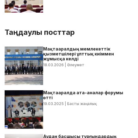
Таңдаулы посттар
Мақтааралдың мемлекеттік
қызметшілері ұлттық киіммен
жұмысқа келді
18.03.2026
| Әлеумет
Мақтааралда ата-аналар форумы
өтті
19.03.2025
| Басты жаңалық
Аудан басшысы тұрғындардың