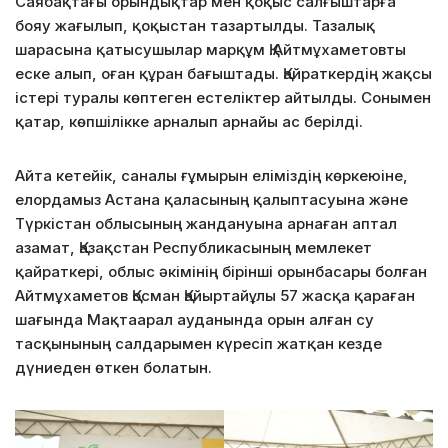
Саябақтағы орындықтар мен қоқыс салғыштарға
бояу жағылып, қоқыстан тазартылды. Тазалық
шарасына қатысушылар марқұм Қ.Айтмұхаметовты
еске алып, оған құран бағыштады. Қайраткердің жақсы
істері туралы көптеген естеліктер айтылды. Сонымен
қатар, көпшілікке арналып арнайы ас берілді.
Айта кетейік, саналы ғұмырын еліміздің көркеюіне,
елордамыз Астана қаласының қалыптасуына және
Түркістан облысының жандануына арнаған аптал
азамат, Қазақстан Республикасының мемлекет
қайраткері, облыс әкімінің бірінші орынбасары болған
Айтмұхаметов Қосман Қайыртайұлы 57 жасқа қараған
шағында Мақтаарал ауданында орын алған су
тасқынының салдарымен күресіп жатқан кезде
дүниеден өткен болатын.