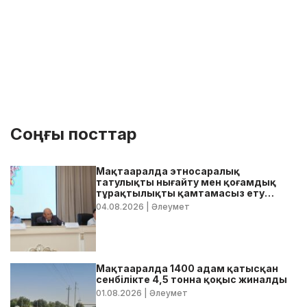
Соңғы посттар
Мақтааралда этносаралық
татулықты нығайту мен қоғамдық
тұрақтылықты қамтамасыз ету
бойынша жедел кеңес өтті
04.08.2026
| Әлеумет
Мақтааралда 1400 адам қатысқан
сенбілікте 4,5 тонна қоқыс жиналды
01.08.2026
| Әлеумет