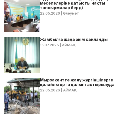
мәселелеріне қатысты нақты
тапсырмалар берді
22.05.2026
| Әлеумет
Жамбылға жаңа әкім сайланды
15.07.2025
| АЙМАҚ
Мырзакентте жаяу жүргіншілерге
қолайлы орта қалыптастырылуда
22.05.2026
| АЙМАҚ