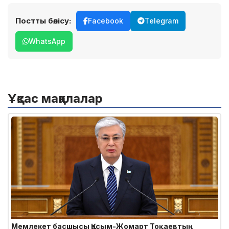
Постты бөлісу:
Facebook
Telegram
WhatsApp
Ұқсас мақалалар
Мемлекет басшысы Қасым-Жомарт Тоқаевтың