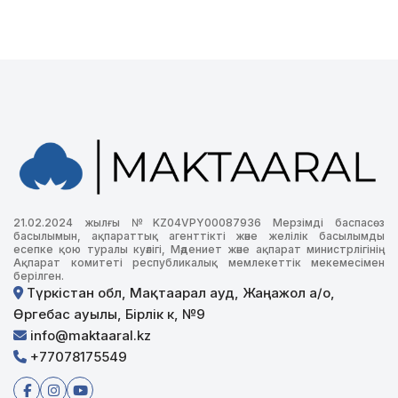
21.02.2024 жылғы №KZ04VPY00087936 Мерзімді баспасөз
басылымын, ақпараттық агенттікті және желілік басылымды
есепке қою туралы куәлігі, Мәдениет және ақпарат министрлігінің
Ақпарат комитеті республикалық мемлекеттік мекемесімен
берілген.
Түркістан обл, Мақтаарал ауд, Жаңажол а/о,
Өргебас ауылы, Бірлік к, №9
info@maktaaral.kz
+77078175549