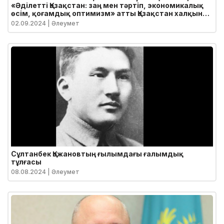
«Әділетті Қазақстан: заң мен тәртіп, экономикалық
өсім, қоғамдық оптимизм» атты Қазақстан халқына
Жолдауы
02.09.2024
| Әлеумет
Сұлтанбек Қожановтың ғылымдағы ғалымдық
тұлғасы
08.08.2024
| Әлеумет