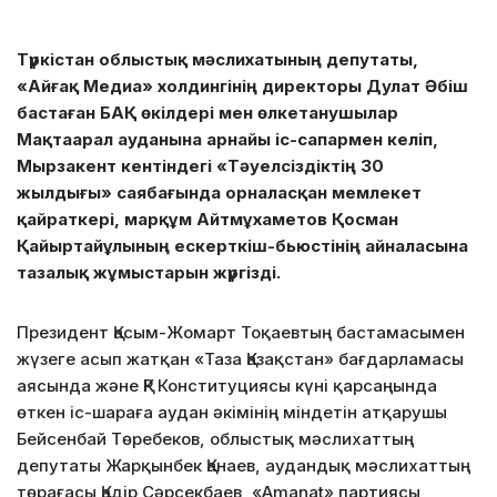
Түркістан облыстық мәслихатының депутаты,
«Айғақ Медиа» холдингінің директоры Дулат Әбіш
бастаған БАҚ өкілдері мен өлкетанушылар
Мақтаарал ауданына арнайы іс-сапармен келіп,
Мырзакент кентіндегі «Тәуелсіздіктің 30
жылдығы» саябағында орналасқан мемлекет
қайраткері, марқұм Айтмұхаметов Қосман
Қайыртайұлының ескерткіш-бьюстінің айналасына
тазалық жұмыстарын жүргізді.
Президент Қасым-Жомарт Тоқаевтың бастамасымен
жүзеге асып жатқан «Таза Қазақстан» бағдарламасы
аясында және ҚР Конституциясы күні қарсаңында
өткен іс-шараға аудан әкімінің міндетін атқарушы
Бейсенбай Төребеков, облыстық мәслихаттың
депутаты Жарқынбек Қанаев, аудандық мәслихаттың
төрағасы Қадір Сәрсекбаев, «Amanat» партиясы