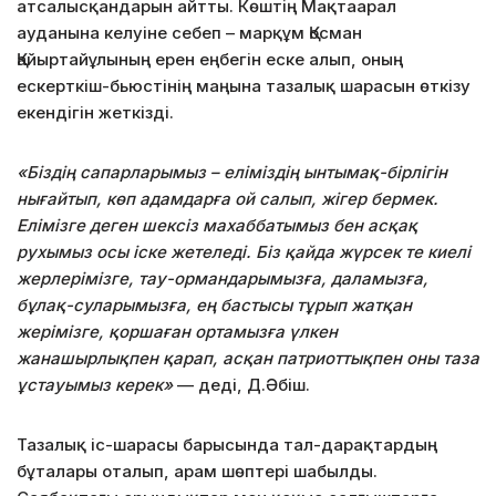
атсалысқандарын айтты. Көштің Мақтаарал
ауданына келуіне себеп – марқұм Қосман
Қайыртайұлының ерен еңбегін еске алып, оның
ескерткіш-бьюстінің маңына тазалық шарасын өткізу
екендігін жеткізді.
«Біздің сапарларымыз – еліміздің ынтымақ-бірлігін
нығайтып, көп адамдарға ой салып, жігер бермек.
Елімізге деген шексіз махаббатымыз бен асқақ
рухымыз осы іске жетеледі. Біз қайда жүрсек те киелі
жерлерімізге, тау-ормандарымызға, даламызға,
бұлақ-суларымызға, ең бастысы тұрып жатқан
жерімізге, қоршаған ортамызға үлкен
жанашырлықпен қарап, асқан патриоттықпен оны таза
ұстауымыз керек»
— деді, Д.Әбіш.
Тазалық іс-шарасы барысында тал-дарақтардың
бұталары оталып, арам шөптері шабылды.