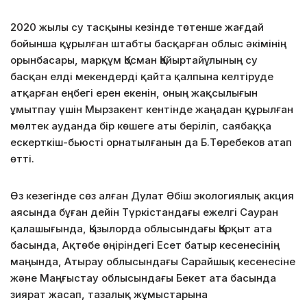
2020 жылы су тасқыны кезінде төтенше жағдай
бойынша құрылған штабты басқарған облыс әкімінің
орынбасары, марқұм Қосман Қайыртайұлының су
басқан елді мекендерді қайта қалпына келтіруде
атқарған еңбегі ерен екенін, оның жақсылығын
ұмытпау үшін Мырзакент кентінде жаңадан құрылған
мөлтек ауданда бір көшеге аты беріліп, саябаққа
ескерткіш-бьюсті орнатылғанын да Б.Төребеков атап
өтті.
Өз кезегінде сөз алған Дулат Әбіш экологиялық акция
аясында бұған дейін Түркістандағы ежелгі Сауран
қалашығында, Қызылорда облысындағы Қорқыт ата
басында, Ақтөбе өңіріндегі Есет батыр кесенесінің
маңында, Атырау облысындағы Сарайшық кесенесіне
және Маңғыстау облысындағы Бекет ата басында
зиярат жасап, тазалық жұмыстарына