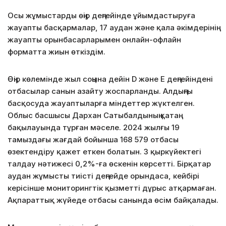
Осы жұмыстарды өңір деңгейінде ұйымдастыруға
жауапты басқармалар, 17 аудан және қала әкімдерінің
жауапты орынбасарларымен онлайн-офлайн
форматта жиын өткіздім.
Өңір көлемінде жыл соңына дейін D және Е деңгейіндені
отбасылар санын азайту жоспарланды. Алдыңғы
басқосуда жауаптыларға міндеттер жүктелген.
Облыс басшысы Дархан Сатыбалдының қатаң
бақылауында тұрған мәселе. 2024 жылғы 19
тамыздағы жағдай бойынша 168 579 отбасы
өзектендіру қажет еткен болатын. 3 қыркүйектегі
талдау нәтижесі 0,2%-ға өскенін көрсетті. Бірқатар
аудан жұмысты тиісті деңгейде орындаса, кейбірі
керісінше мониторингтік қызметті дұрыс атқармаған.
Ақпараттық жүйеде отбасы санында өсім байқалады.