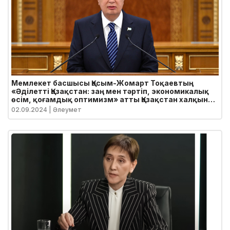
Мемлекет басшысы Қасым-Жомарт Тоқаевтың
«Әділетті Қазақстан: заң мен тәртіп, экономикалық
өсім, қоғамдық оптимизм» атты Қазақстан халқына
Жолдауы
02.09.2024
| Әлеумет