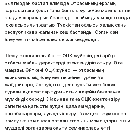
Б️ылтырдан бастап елімізде Отбасының цифрлық
картасы іске қосылғаны белгілі. Бұл жүйе мемлекеттік
қолдау шараларын белсенді тағайындау мақсатында
іске асырылып жатыр. Түркістан облысы халық саны
республикада жағынан көш бастайды. Соған сай
әлеуметтік мәселелер де жиі кездеседі.
Шешу жолдарының бірі — ОЦК жүйесіндегі әрбір
отбасы жайлы деректерді өзектендіріп отыру. Өте
маңызды. Өйткені ОЦК жүйесі — отбасының
экономикалық, әлеуметтік және тұрғын үй
жағдайлары,
әл-ауқаты, денсаулығы мен білімі
туралы ақпараттар тұрмыстық деңгейін бағалауға
мүмкіндік береді. Жақында ғана ОЦК өзектендіру
бағытына қатысты аудан, қала әкімдерінің
орынбасарлары, ауылдық округ әкімдері, жұмыспен
қамту және мансап орталықтарының мамандары, яғни
мүдделі органдарға оқыту семинарлары өтті.