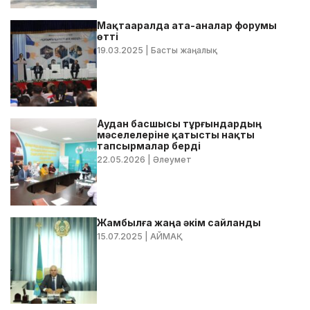
Мақтааралда ата-аналар форумы
өтті
19.03.2025
| Басты жаңалық
Аудан басшысы тұрғындардың
мәселелеріне қатысты нақты
тапсырмалар берді
22.05.2026
| Әлеумет
Жамбылға жаңа әкім сайланды
15.07.2025
| АЙМАҚ