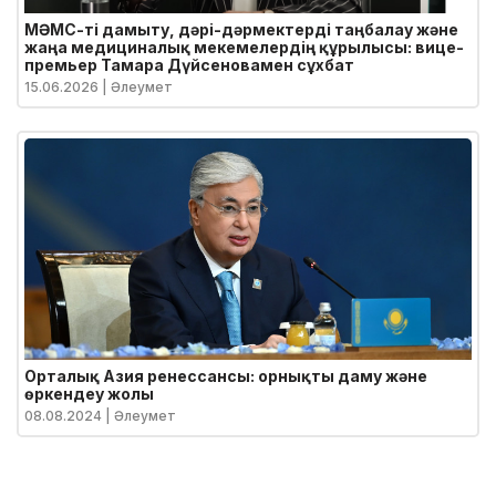
МӘМС-ті дамыту, дәрі-дәрмектерді таңбалау және
жаңа медициналық мекемелердің құрылысы: вице-
премьер Тамара Дүйсеновамен сұхбат
15.06.2026
| Әлеумет
Орталық Азия ренессансы: орнықты даму және
өркендеу жолы
08.08.2024
| Әлеумет