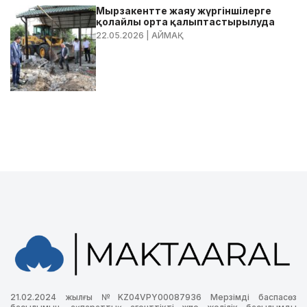
Мырзакентте жаяу жүргіншілерге
қолайлы орта қалыптастырылуда
22.05.2026
| АЙМАҚ
21.02.2024 жылғы №KZ04VPY00087936 Мерзімді баспасөз