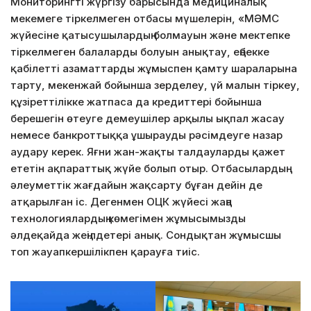
Мониторингті жүргізу барысында медициналық
мекемеге тіркелмеген отбасы мүшелерін, «МӘМС
жүйесіне қатысушылардың болмауын және мектепке
тіркелмеген балаларды болуын анықтау, еңбекке
қабілетті азаматтарды жұмыспен қамту шараларына
тарту, мекенжай бойынша зерделеу, үй малын тіркеу,
құзіреттілікке жатпаса да кредиттері бойынша
берешегін өтеуге демеушілер арқылы ықпал жасау
немесе банкроттыққа ұшырауды рәсімдеуге назар
аудару керек. Яғни жан-жақты талдауларды қажет
ететін ақпараттық жүйе болып отыр. Отбасылардың
әлеуметтік жағдайын жақсарту бұған дейін де
атқарылған іс. Дегенмен ОЦК жүйесі жаңа
технологиялардың көмегімен жұмысымызды
әлдеқайда жеңілдетері анық. Сондықтан жұмысшы
топ жауапкершілікпен қарауға тиіс.