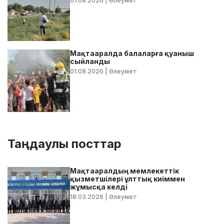
01.08.2026
| Әлеумет
Мақтааралда балаларға қуаныш
сыйланды
01.08.2026
| Әлеумет
Таңдаулы посттар
Мақтааралдың мемлекеттік
қызметшілері ұлттық киіммен
жұмысқа келді
18.03.2026
| Әлеумет