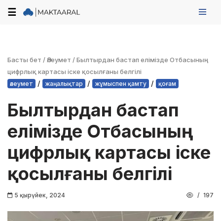
☰
Skip
to
content
Басты бет
/
Әлеумет
/
Б️ылтырдан бастап елімізде Отбасының
цифрлық картасы іске қосылғаны белгілі
/
/
/
әлеумет
жаңалықтар
жұмыспен қамту
қоғам
Б️ылтырдан бастап
елімізде Отбасының
цифрлық картасы іске
қосылғаны белгілі
5 қырүйек, 2024
197