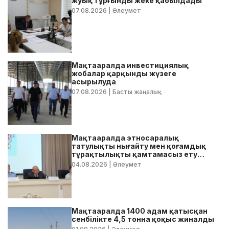
жуық тұрғынды жеке қабылдады
07.08.2026
| Әлеумет
Мақтааралда инвестициялық
жобалар қарқынды жүзеге
асырылуда
07.08.2026
| Басты жаңалық
Мақтааралда этносаралық
татулықты нығайту мен қоғамдық
тұрақтылықты қамтамасыз ету
бойынша жедел кеңес өтті
04.08.2026
| Әлеумет
Мақтааралда 1400 адам қатысқан
сенбілікте 4,5 тонна қоқыс жиналды