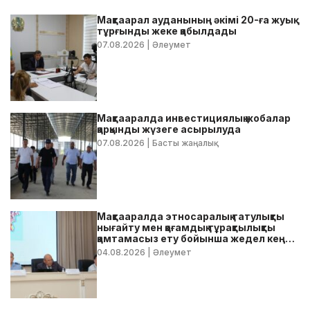
Мақтаарал ауданының әкімі 20-ға жуық
тұрғынды жеке қабылдады
07.08.2026
| Әлеумет
Мақтааралда инвестициялық жобалар
қарқынды жүзеге асырылуда
07.08.2026
| Басты жаңалық
Мақтааралда этносаралық татулықты
нығайту мен қоғамдық тұрақтылықты
қамтамасыз ету бойынша жедел кеңес
өтті
04.08.2026
| Әлеумет