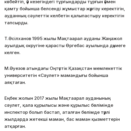
көбейтіп, үй кезегіндегі тұрғындарды тұрғын үймен
қамту бойынша белсенді жұмыстар жүргізу керектігін,
ауданның сәулеттік келбетін қалыпастыру керектігін
тапсырды.
Т.Әсілханов 1995 жылы Мақтаарал ауданы Жаңажол
ауылдық округіне қарасты Өргебас ауылында дүниеге
келген.
М.Әуезов атындағы Оңтүстік Қазақстан мемлекеттік
университетін «Сәулет» мамандығы бойынша
аяқтаған.
Еңбек жолын 2017 жылы Мақтаарал ауданының
сәулет, қала құрылысы және құрылыс бөлімінде
инспектор болып бастап, аталған бөлімде түрлі
жылдарда жетекші маман, бас маман қызметтерін
атқарған.