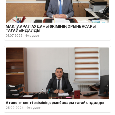
МАҚТААРАЛ АУДАНЫ ӘКІМІНІҢ ОРЫНБАСАРЫ
ТАҒАЙЫНДАЛДЫ
01.07.2025
| Әлеумет
Атакент кенті әкімінің орынбасары тағайындалды
25.09.2024
| Әлеумет