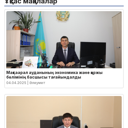
Ұқсас мақалалар
Мақтаарал ауданының экономика және қаржы
бөлімінің басшысы тағайындалды
04.04.2025
| Әлеумет