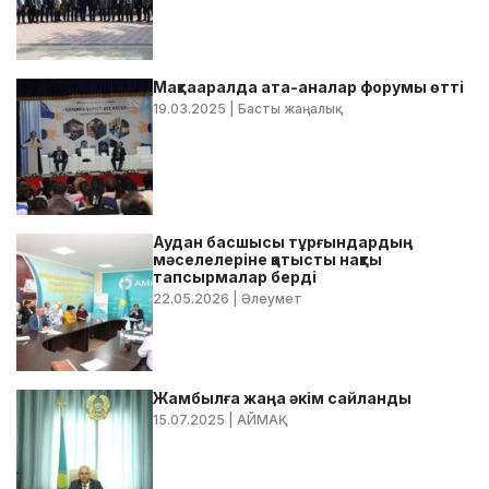
Мақтааралда ата-аналар форумы өтті
19.03.2025
| Басты жаңалық
Аудан басшысы тұрғындардың
мәселелеріне қатысты нақты
тапсырмалар берді
22.05.2026
| Әлеумет
Жамбылға жаңа әкім сайланды
15.07.2025
| АЙМАҚ