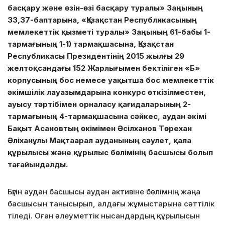
басқару және өзін-өзі басқару туралы» Заңының
33,37-баптарына, «Қазақстан Республикасының
мемлекеттік қызметі туралы» Заңының 61-бабы 1-
тармағының 1-1) тармақшасына, Қазақстан
Республикасы Президентінің 2015 жылғы 29
желтоқсандағы 152 Жарлығымен бектіліген «Б»
корпусының бос немесе уақытша бос мемлекеттік
әкімшілік лауазымдарына конкурс өткізілместен,
ауысу тәртібімен орналасу қағидаларының 2-
тармағының 4-тармақшасына сәйкес, аудан әкімі
Бақыт Асановтың өкімімен Әсілханов Төрехан
Әліханұлы Мақтаарал ауданының сәулет, қала
құрылысы және құрылыс бөлімінің басшысы болып
тағайындалды.
Бүгін аудан басшысы аудан активіне бөлімнің жаңа
басшысын танысырып, алдағы жұмыстарына сәттілік
тіледі. Оған әлеуметтік нысандардың құрылысын