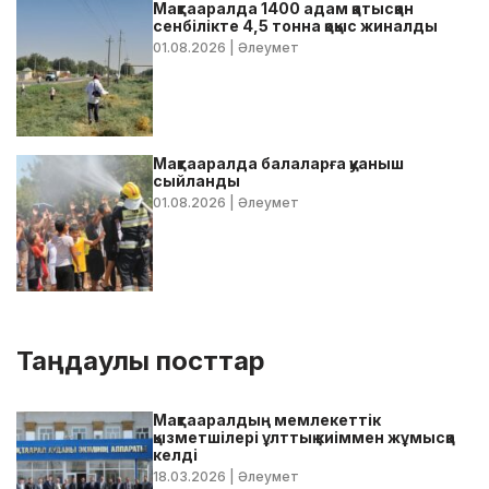
Мақтааралда 1400 адам қатысқан
сенбілікте 4,5 тонна қоқыс жиналды
01.08.2026
| Әлеумет
Мақтааралда балаларға қуаныш
сыйланды
01.08.2026
| Әлеумет
Таңдаулы посттар
Мақтааралдың мемлекеттік
қызметшілері ұлттық киіммен жұмысқа
келді
18.03.2026
| Әлеумет