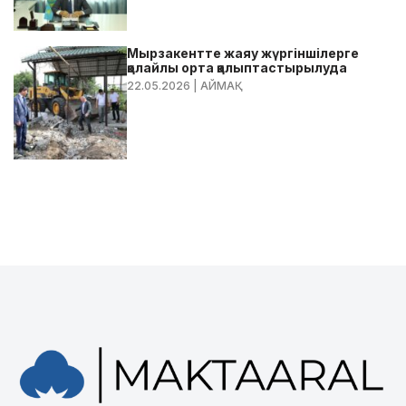
Мырзакентте жаяу жүргіншілерге
қолайлы орта қалыптастырылуда
22.05.2026
| АЙМАҚ