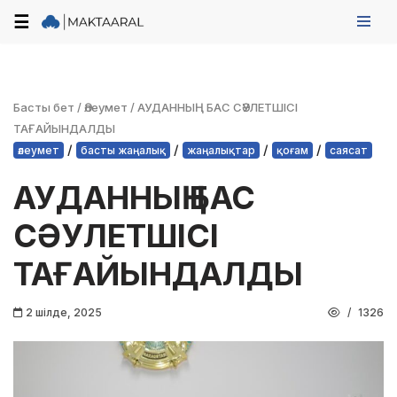
☰
Skip
to
content
Басты бет
/
Әлеумет
/
АУДАННЫҢ БАС СӘУЛЕТШІСІ
ТАҒАЙЫНДАЛДЫ
/
/
/
/
әлеумет
басты жаңалық
жаңалықтар
қоғам
саясат
АУДАННЫҢ БАС
СӘУЛЕТШІСІ
ТАҒАЙЫНДАЛДЫ
2 шілде, 2025
1326