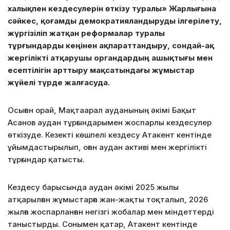
халықпен кездесулерін өткізу туралы» Жарлығына
сәйкес, қоғамды демократияландыруды ілгерілету,
жүргізіліп жатқан реформалар туралы
тұрғындарды кеңінен ақпараттандыру, сондай-ақ
жергілікті атқарушы органдардың ашықтығы мен
есептілігін арттыру мақсатындағы жұмыстар
жүйелі түрде жалғасуда.
Осыған орай, Мақтаарал ауданының әкімі Бақыт
Асанов аудан тұрғындарымен жоспарлы кездесулер
өткізуде. Кезекті көшпелі кездесу Атакент кентінде
ұйымдастырылып, оған аудан активі мен жергілікті
тұрғындар қатысты.
Кездесу барысында аудан әкімі 2025 жылы
атқарылған жұмыстарға жан-жақты тоқталып, 2026
жылға жоспарланған негізгі жобалар мен міндеттерді
таныстырды. Сонымен қатар, Атакент кентінде