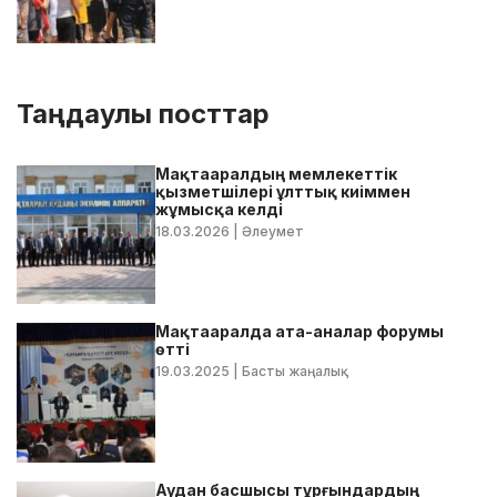
Таңдаулы посттар
Мақтааралдың мемлекеттік
қызметшілері ұлттық киіммен
жұмысқа келді
18.03.2026
| Әлеумет
Мақтааралда ата-аналар форумы
өтті
19.03.2025
| Басты жаңалық
Аудан басшысы тұрғындардың