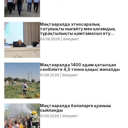
Мақтааралда этносаралық
татулықты нығайту мен қоғамдық
тұрақтылықты қамтамасыз ету
бойынша жедел кеңес өтті
04.08.2026
| Әлеумет
Мақтааралда 1400 адам қатысқан
сенбілікте 4,5 тонна қоқыс жиналды
01.08.2026
| Әлеумет
Мақтааралда балаларға қуаныш
сыйланды
01.08.2026
| Әлеумет