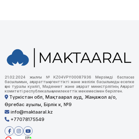
21.02.2024 жылғы №KZ04VPY00087936 Мерзімді баспасөз
басылымын, ақпараттық агенттікті және желілік басылымды есепке
қою туралы куәлігі, Мәдениет және ақпарат министрлігінің Ақпарат
комитеті республикалық мемлекеттік мекемесімен берілген.
Түркістан обл, Мақтаарал ауд, Жаңажол а/о,
Өргебас ауылы, Бірлік к, №9
info@maktaaral.kz
+77078175549