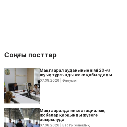
Соңғы посттар
Мақтаарал ауданының әкімі 20-ға
жуық тұрғынды жеке қабылдады
07.08.2026
| Әлеумет
Мақтааралда инвестициялық
жобалар қарқынды жүзеге
асырылуда
07.08.2026
| Басты жаңалық