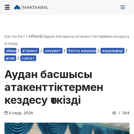
☰
Skip
to
content
Басты бет
/
АЙМАҚ
/
Аудан басшысы атакенттіктермен кездесу
өткізді
/
/
/
/
/
аймақ
атакент
әлеумет
басты жаңалық
жаңалықтар
/
қоғам
саясат
Аудан басшысы
атакенттіктермен
кездесу өткізді
4 сәуір, 2026
304