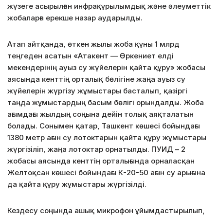
жүзеге асырылған инфрақұрылымдық және әлеуметтік
жобаларға ерекше назар аударылды.
Атап айтқанда, өткен жылы жоба құны 1 млрд
теңгеден асатын «Атакент — Өркениет елді
мекендерінің ауыз су жүйелерін қайта құру» жобасы
аясында кенттің орталық бөлігіне жаңа ауыз су
жүйелерін жүргізу жұмыстары басталып, қазіргі
таңда жұмыстардың басым бөлігі орындалды. Жоба
ағымдағы жылдың соңына дейін толық аяқталатын
болады. Сонымен қатар, Ташкент көшесі бойындағы
1380 метр ағын су лотоктарын қайта құру жұмыстары
жүргізіліп, жаңа лотоктар орнатылды. ПУИД – 2
жобасы аясында кенттің орталығында орналасқан
Желтоқсан көшесі бойындағы К-20-50 ағын су арығына
да қайта құру жұмыстары жүргізілді.
Кездесу соңында ашық микрофон ұйымдастырылып,