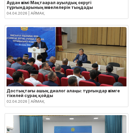
Аудан әкімі Мақтаарал ауылдық округі
тұрғындарының мәселелерін тыңдады
04.04.2026
| АЙМАҚ
Достықтағы ашық диалог алаңы: тұрғындар әкімге
тікелей сұрақ қойды
02.04.2026
| АЙМАҚ