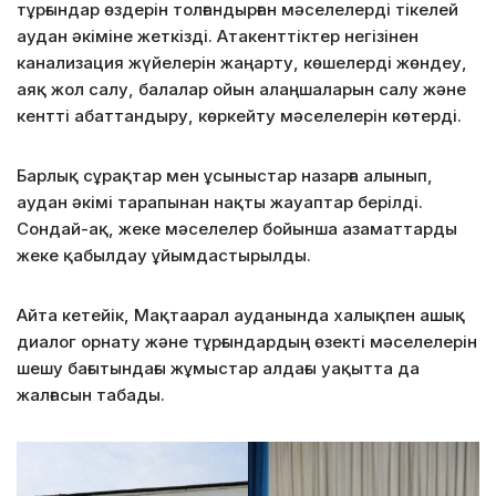
тұрғындар өздерін толғандырған мәселелерді тікелей
аудан әкіміне жеткізді. Атакенттіктер негізінен
канализация жүйелерін жаңарту, көшелерді жөндеу,
аяқ жол салу, балалар ойын алаңшаларын салу және
кентті абаттандыру, көркейту мәселелерін көтерді.
Барлық сұрақтар мен ұсыныстар назарға алынып,
аудан әкімі тарапынан нақты жауаптар берілді.
Сондай-ақ, жеке мәселелер бойынша азаматтарды
жеке қабылдау ұйымдастырылды.
Айта кетейік, Мақтаарал ауданында халықпен ашық
диалог орнату және тұрғындардың өзекті мәселелерін
шешу бағытындағы жұмыстар алдағы уақытта да
жалғасын табады.