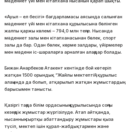
мәдениет үйі мен кітапхана нысанын қарап шықты.
«Ауыл – ел бесігі» бағдарламасы аясында салынған
мәдениет үйі мен кітапхана құрылысына бөлінген
жалпы қаржы көлемі – 794,0 млн теңге. Нысанда
мәдениет залы мен кітапханасынан бөлек, спорт
залы да бар. Одан бөлек, көрме залдары, үйірмелер
мен мәдени іс-шараларға арналған алаңдар болады.
Бижан Анарбеков Атакент кентінде бой көтеріп
жатқан 1500 орындық “Жайлы мектептің” құрылыс
алаңында да болып, атқарылып жатқан жұмыстардың
барысымен танысты.
Қазіргі таңда білім ордасының құрылысында соңғы
кезеңдік жұмыстар жүргізілуде. Атап айтқанда,
нысанның сыртқы абаттандыру жұмыстары қыза
түсіп, мектеп ішін құрал-жабдықтармен және