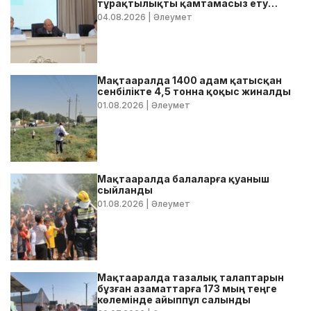
тұрақтылықты қамтамасыз ету
бойынша жедел кеңес өтті
04.08.2026
| Әлеумет
Мақтааралда 1400 адам қатысқан
сенбілікте 4,5 тонна қоқыс жиналды
01.08.2026
| Әлеумет
Мақтааралда балаларға қуаныш
сыйланды
01.08.2026
| Әлеумет
Мақтааралда тазалық талаптарын
бұзған азаматтарға 173 мың теңге
көлемінде айыппұл салынды