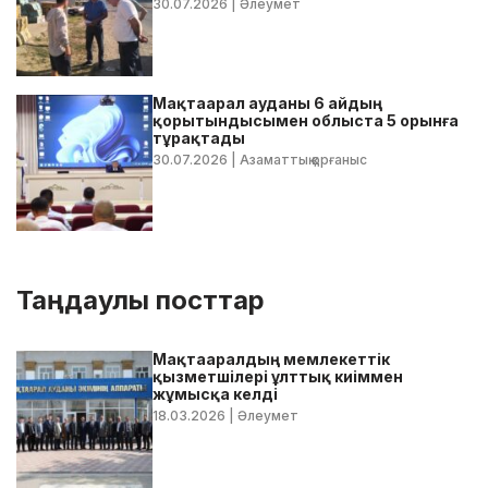
30.07.2026
| Әлеумет
Мақтаарал ауданы 6 айдың
қорытындысымен облыста 5 орынға
тұрақтады
30.07.2026
| Азаматтық қорғаныс
Таңдаулы посттар
Мақтааралдың мемлекеттік
қызметшілері ұлттық киіммен
жұмысқа келді
18.03.2026
| Әлеумет