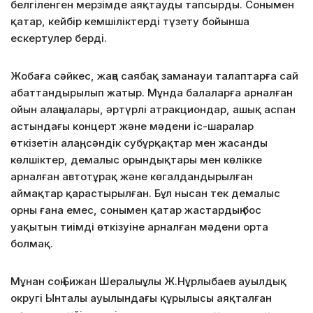
белгіленген мерзімде аяқтауды тапсырды. Сонымен
қатар, кейбір кемшіліктерді түзету бойынша
ескертулер берді.
Жобаға сәйкес, жаңа саябақ заманауи талаптарға сай
абаттандырылып жатыр. Мұнда балаларға арналған
ойын алаңшалары, әртүрлі атракциондар, ашық аспан
астындағы концерт және мәдени іс-шаралар
өткізетін алаң, сәндік субұрқақтар мен жасанды
көлшіктер, демалыс орындықтары мен көлікке
арналған автотұрақ және көгалдандырылған
аймақтар қарастырылған. Бұл нысан тек демалыс
орны ғана емес, сонымен қатар жастардың бос
уақытын тиімді өткізуіне арналған мәдени орта
болмақ.
Мұнан соң Бижан Шералыұлы Ж.Нұрлыбаев ауылдық
округі Ынталы ауылындағы құрылысы аяқталған