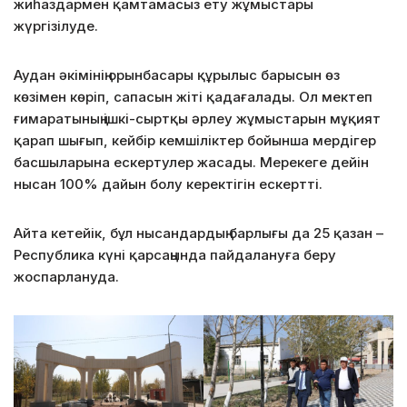
жиһаздармен қамтамасыз ету жұмыстары
жүргізілуде.
Аудан әкімінің орынбасары құрылыс барысын өз
көзімен көріп, сапасын жіті қадағалады. Ол мектеп
ғимаратының ішкі-сыртқы әрлеу жұмыстарын мұқият
қарап шығып, кейбір кемшіліктер бойынша мердігер
басшыларына ескертулер жасады. Мерекеге дейін
нысан 100% дайын болу керектігін ескертті.
Айта кетейік, бұл нысандардың барлығы да 25 қазан –
Республика күні қарсаңында пайдалануға беру
жоспарлануда.