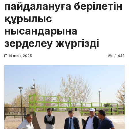
пайдалануға берілетін
құрылыс
нысандарына
зерделеу жүргізді
14 қазан, 2025
448