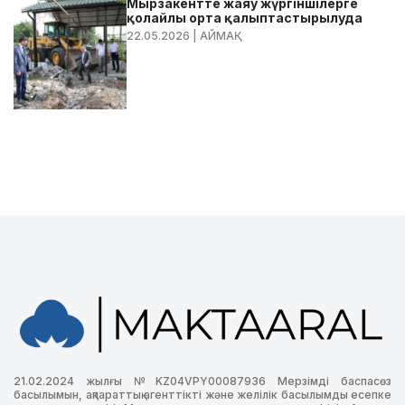
Мырзакентте жаяу жүргіншілерге
қолайлы орта қалыптастырылуда
22.05.2026
| АЙМАҚ
21.02.2024 жылғы №KZ04VPY00087936 Мерзімді баспасөз
басылымын, ақпараттық агенттікті және желілік басылымды есепке