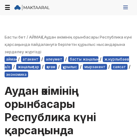
☰
Skip
to
content
Басты бет
/
АЙМАҚ
/
Аудан әкімінің орынбасары Республика күні
қарсаңында пайдалануға берілетін құрылыс нысандарына
зерделеу жүргізді
/
/
/
/
аймақ
атакент
әлеумет
басты жаңалық
ж.нұрлыбаев
/
/
/
/
/
/
а/о
жаңалықтар
қоғам
құрылыс
мырзакент
саясат
экономика
Аудан әкімінің
орынбасары
Республика күні
қарсаңында