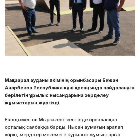
Мақтаарал ауданы әкімінің орынбасары Бижан
Анарбеков Республика күні қарсаңында пайдалануға
берілетін құрылыс нысандарына зерделеу
жұмыстарын жүргізді.
Ең алдымен ол Мырзакент кентінде орналасқан
орталық саябаққа барды. Нысан аумағын аралап
көріп, мердігер мекемеге құрылыс жұмыстарын