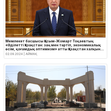
Мемлекет басшысы Қасым-Жомарт Тоқаевтың
«Әділетті Қазақстан: заң мен тәртіп, экономикалық
өсім, қоғамдық оптимизм» атты Қазақстан халқына
Жолдауы
02.09.2024
| АЙМАҚ