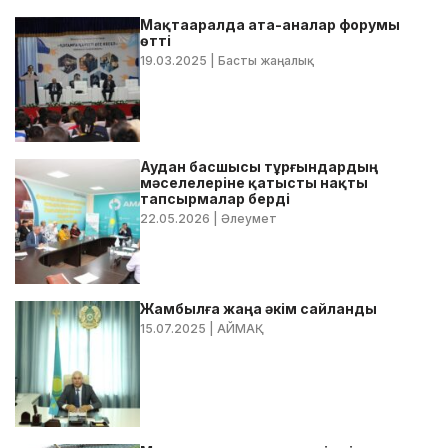
Мақтааралда ата-аналар форумы
өтті
19.03.2025
| Басты жаңалық
Аудан басшысы тұрғындардың
мәселелеріне қатысты нақты
тапсырмалар берді
22.05.2026
| Әлеумет
Жамбылға жаңа әкім сайланды
15.07.2025
| АЙМАҚ