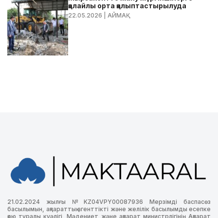
қолайлы орта қалыптастырылуда
22.05.2026
| АЙМАҚ
21.02.2024 жылғы №KZ04VPY00087936 Мерзімді баспасөз
басылымын, ақпараттық агенттікті және желілік басылымды есепке
қою туралы куәлігі, Мәдениет және ақпарат министрлігінің Ақпарат