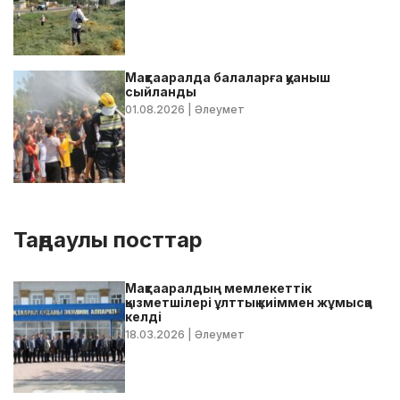
Мақтааралда балаларға қуаныш
сыйланды
01.08.2026
| Әлеумет
Таңдаулы посттар
Мақтааралдың мемлекеттік
қызметшілері ұлттық киіммен жұмысқа
келді
18.03.2026
| Әлеумет