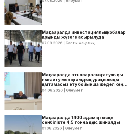
07.08.2026
| Әлеумет
Мақтааралда инвестициялық жобалар
қарқынды жүзеге асырылуда
07.08.2026
| Басты жаңалық
Мақтааралда этносаралық татулықты
нығайту мен қоғамдық тұрақтылықты
қамтамасыз ету бойынша жедел кеңес
өтті
04.08.2026
| Әлеумет
Мақтааралда 1400 адам қатысқан
сенбілікте 4,5 тонна қоқыс жиналды
01.08.2026
| Әлеумет