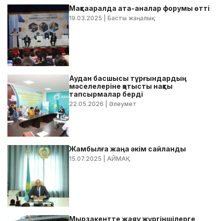
Мақтааралда ата-аналар форумы өтті
19.03.2025
| Басты жаңалық
Аудан басшысы тұрғындардың
мәселелеріне қатысты нақты
тапсырмалар берді
22.05.2026
| Әлеумет
Жамбылға жаңа әкім сайланды
15.07.2025
| АЙМАҚ
Мырзакентте жаяу жүргіншілерге