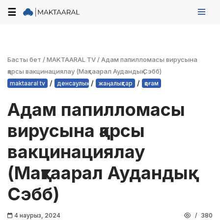
☰
Skip
to
content
Басты бет
/
MAKTAARAL TV
/
Адам папилломасы вирусына
қарсы вакцинациялау (Мақтаарал Аудандық Сэбб)
/
/
/
maktaaral tv
денсаулық
жаңалықтар
қоғам
Адам папилломасы
вирусына қарсы
вакцинациялау
(Мақтаарал Аудандық
Сэбб)
4 наурыз, 2024
380