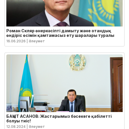
Роман Скляр өнеркәсіпті дамыту және отандық
өндіріс өсімін қамтамасыз ету шаралары туралы
16.06.2026
| Әлеумет
БАҚЫТ АСАНОВ: Жастарымыз бәсекеге қабілетті
болуы тиіс!
12.08.2024
| Әлеумет