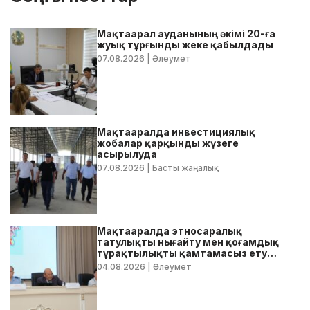
Мақтаарал ауданының әкімі 20-ға
жуық тұрғынды жеке қабылдады
07.08.2026
| Әлеумет
Мақтааралда инвестициялық
жобалар қарқынды жүзеге
асырылуда
07.08.2026
| Басты жаңалық
Мақтааралда этносаралық
татулықты нығайту мен қоғамдық
тұрақтылықты қамтамасыз ету
бойынша жедел кеңес өтті
04.08.2026
| Әлеумет