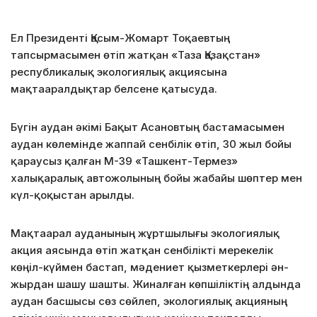
Ел Президенті Қасым-Жомарт Тоқаевтың
тапсырмасымен өтіп жатқан «Таза Қазақстан»
республикалық экологиялық акциясына
мақтааралдықтар белсене қатысуда.
Бүгін аудан әкімі Бақыт Асановтың бастамасымен
аудан көлемінде жаппай сенбілік өтіп, 30 жыл бойы
қараусыз қалған М-39 «Ташкент-Термез»
халықаралық автожолының бойы жабайы шөптер мен
күл-қоқыстан арылды.
Мақтаарал ауданының жұртшылығы
экологиялық
акция аясында өтіп жатқан сенбілікті мерекелік
көңіл-күймен бастап, мәдениет қызметкерлері ән-
жырдан шашу шашты. Жиналған көпшіліктің алдында
аудан басшысы сөз сөйлеп, экологиялық акцияның