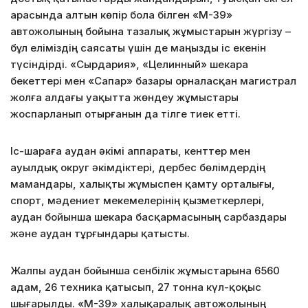
арасында алтын көпір бола білген «М-39»
автожолының бойына тазалық жұмыстарын жүргізу –
бұл еліміздің саясаты үшін де маңызды іс екенін
түсіндірді. «Сырдария», «Целинный» шекара
бекеттері мен «Сапар» базары орналасқан магистрал
жолға алдағы уақытта жөндеу жұмыстары
жоспарланып отырғанын да тілге тиек етті.
Іс-шараға аудан әкімі аппараты, кенттер мен
ауылдық округ әкімдіктері, дербес бөлімдердің
мамандары, халықты жұмыспен қамту орталығы,
спорт, мәдениет мекемелерінің қызметкерлері,
аудан бойынша шекара басқармасының сарбаздары
және аудан тұрғындары қатысты.
Жалпы аудан бойынша сенбілік жұмыстарына 6560
адам, 26 техника қатысып, 27 тонна күл-қоқыс
шығарылды. «М-39» халықаралық автожолының