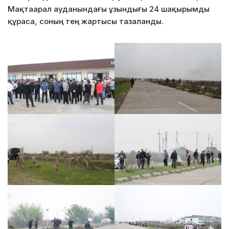
Мақтаарал ауданындағы ұзындығы 24 шақырымды
құраса, соның тең жартысы тазаланды.