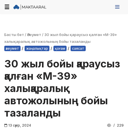
☰
Skip
to
content
Басты бет
/
Әлеумет
/
30 жыл бойы қараусыз қалған «М-39»
халықаралық автожолының бойы тазаланды
/
/
/
әлеумет
жаңалықтар
қоғам
саясат
30 жыл бойы қараусыз
қалған «М-39»
халықаралық
автожолының бойы
тазаланды
13 сәуір, 2024
229