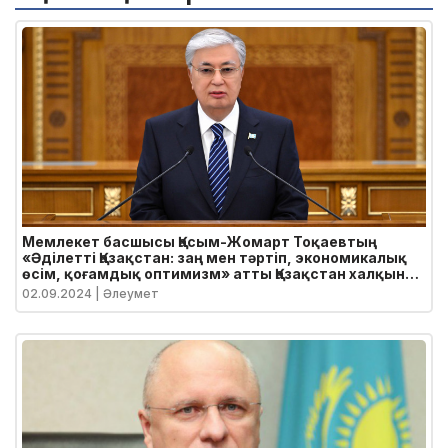
Мемлекет басшысы Қасым-Жомарт Тоқаевтың
«Әділетті Қазақстан: заң мен тәртіп, экономикалық
өсім, қоғамдық оптимизм» атты Қазақстан халқына
Жолдауы
02.09.2024
| Әлеумет