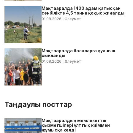
Мақтааралда 1400 адам қатысқан
сенбілікте 4,5 тонна қоқыс жиналды
01.08.2026
| Әлеумет
Мақтааралда балаларға қуаныш
сыйланды
01.08.2026
| Әлеумет
Таңдаулы посттар
Мақтааралдың мемлекеттік
қызметшілері ұлттық киіммен
жұмысқа келді