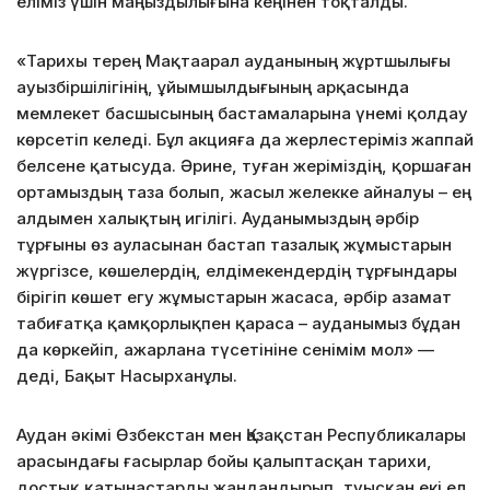
еліміз үшін маңыздылығына кеңінен тоқталды.
«Тарихы терең Мақтаарал ауданының жұртшылығы
ауызбіршілігінің, ұйымшылдығының арқасында
мемлекет басшысының бастамаларына үнемі қолдау
көрсетіп келеді. Бұл акцияға да жерлестеріміз жаппай
белсене қатысуда. Әрине, туған жеріміздің, қоршаған
ортамыздың таза болып, жасыл желекке айналуы – ең
алдымен халықтың игілігі. Ауданымыздың әрбір
тұрғыны өз ауласынан бастап тазалық жұмыстарын
жүргізсе, көшелердің, елдімекендердің тұрғындары
бірігіп көшет егу жұмыстарын жасаса, әрбір азамат
табиғатқа қамқорлықпен қараса – ауданымыз бұдан
да көркейіп, ажарлана түсетініне сенімім мол» —
деді, Бақыт Насырханұлы.
Аудан әкімі Өзбекстан мен Қазақстан Республикалары
арасындағы ғасырлар бойы қалыптасқан тарихи,
достық қатынастарды жандандырып, туысқан екі ел