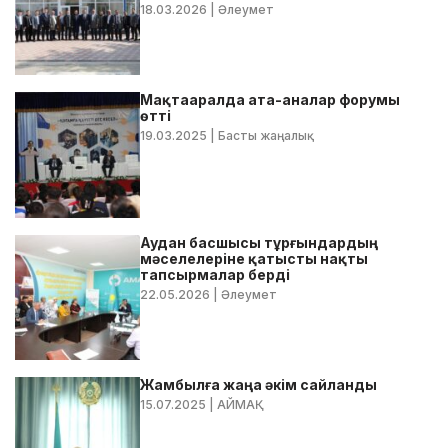
18.03.2026
| Әлеумет
Мақтааралда ата-аналар форумы
өтті
19.03.2025
| Басты жаңалық
Аудан басшысы тұрғындардың
мәселелеріне қатысты нақты
тапсырмалар берді
22.05.2026
| Әлеумет
Жамбылға жаңа әкім сайланды
15.07.2025
| АЙМАҚ