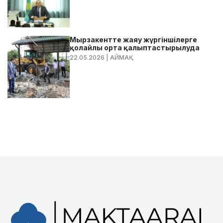
Мырзакентте жаяу жүргіншілерге
қолайлы орта қалыптастырылуда
22.05.2026
| АЙМАҚ