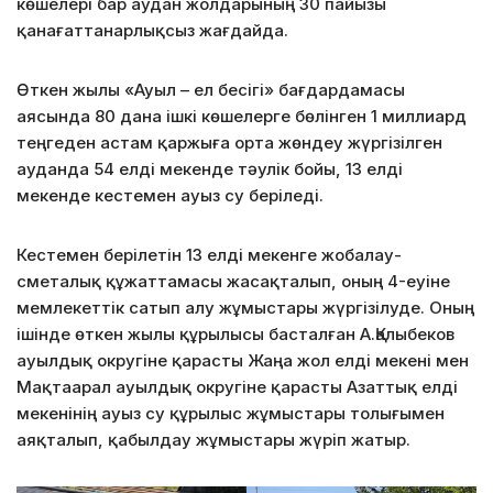
көшелері бар аудан жолдарының 30 пайызы
қанағаттанарлықсыз жағдайда.
Өткен жылы «Ауыл – ел бесігі» бағдардамасы
аясында 80 дана ішкі көшелерге бөлінген 1 миллиард
теңгеден астам қаржыға орта жөндеу жүргізілген
ауданда 54 елді мекенде тәулік бойы, 13 елді
мекенде кестемен ауыз су беріледі.
Кестемен берілетін 13 елді мекенге жобалау-
сметалық құжаттамасы жасақталып, оның 4-еуіне
мемлекеттік сатып алу жұмыстары жүргізілуде. Оның
ішінде өткен жылы құрылысы басталған А.Қалыбеков
ауылдық округіне қарасты Жаңа жол елді мекені мен
Мақтаарал ауылдық округіне қарасты Азаттық елді
мекенінің ауыз су құрылыс жұмыстары толығымен
аяқталып, қабылдау жұмыстары жүріп жатыр.