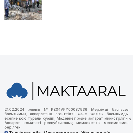
21.02.2024 жылғы №KZ04VPY00087936 Мерзімді баспасөз
басылымын, ақпараттық агенттікті және желілік басылымды
есепке қою туралы куәлігі, Мәдениет және ақпарат министрлігінің
Ақпарат комитеті республикалық мемлекеттік мекемесімен
берілген.
Түркістан обл, Мақтаарал ауд, Жаңажол а/о,