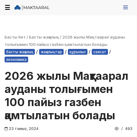
☰
Skip
to
content
Басты бет
/
Басты жаңалық
/
2026 жылы Мақтаарал ауданы
толығымен 100 пайыз газбен қамтылатын болады
/
/
/
/
басты жаңалық
жаңалықтар
құрылыс
саясат
экономика
2026 жылы Мақтаарал
ауданы толығымен
100 пайыз газбен
қамтылатын болады
23 тамыз, 2024
493