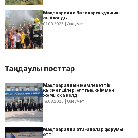
Мақтааралда балаларға қуаныш
сыйланды
01.08.2026
| Әлеумет
Таңдаулы посттар
Мақтааралдың мемлекеттік
қызметшілері ұлттық киіммен
жұмысқа келді
18.03.2026
| Әлеумет
Мақтааралда ата-аналар форумы
өтті