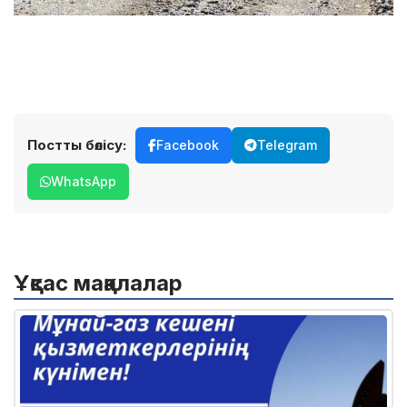
Постты бөлісу:
Facebook
Telegram
WhatsApp
Ұқсас мақалалар