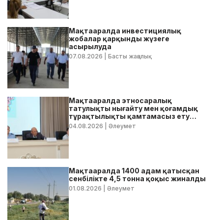
Мақтааралда инвестициялық
жобалар қарқынды жүзеге
асырылуда
07.08.2026
| Басты жаңалық
Мақтааралда этносаралық
татулықты нығайту мен қоғамдық
тұрақтылықты қамтамасыз ету
бойынша жедел кеңес өтті
04.08.2026
| Әлеумет
Мақтааралда 1400 адам қатысқан
сенбілікте 4,5 тонна қоқыс жиналды
01.08.2026
| Әлеумет