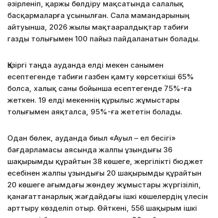
әзірленіп, қаржы бөлдіру мақсатында салалық
басқармаларға ұсынылған. Сала мамандарының
айтуынша, 2026 жылы мақтааралдықтар табиғи
газды толығымен 100 пайыз пайдаланатын болады.
Қазіргі таңда ауданда елді мекен санымен
есептегенде табиғи газбен қамту көрсеткіші 65%
болса, халық саны бойынша есептегенде 75%-ға
жеткен. 19 елді мекеннің құрылыс жұмыстары
толығымен аяқталса, 95%-ға жететін болады.
Одан бөлек, ауданда биыл «Ауыл – ел бесігі»
бағдарламасы аясында жалпы ұзындығы 36
шақырымды құрайтын 38 көшеге, жергілікті бюджет
есебінен жалпы ұзындығы 20 шақырымды құрайтын
20 көшеге ағымдағы жөндеу жұмыстары жүргізіліп,
қанағаттанарлық жағдайдағы ішкі көшелердің үлесін
арттыру көзделіп отыр. Өйткені, 556 шақырым ішкі