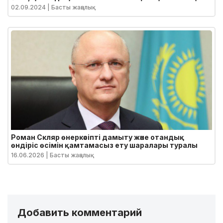
Жолдауы
02.09.2024
| Басты жаңалық
Роман Скляр өнеркәсіпті дамыту және отандық
өндіріс өсімін қамтамасыз ету шаралары туралы
16.06.2026
| Басты жаңалық
Добавить комментарий