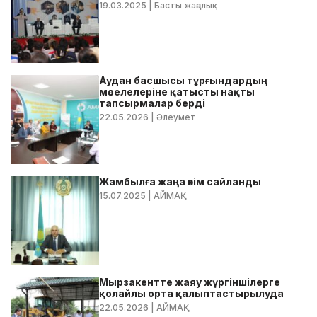
19.03.2025
| Басты жаңалық
Аудан басшысы тұрғындардың
мәселелеріне қатысты нақты
тапсырмалар берді
22.05.2026
| Әлеумет
Жамбылға жаңа әкім сайланды
15.07.2025
| АЙМАҚ
Мырзакентте жаяу жүргіншілерге
қолайлы орта қалыптастырылуда
22.05.2026
| АЙМАҚ