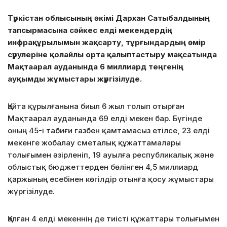
Түркістан облысының әкімі Дархан Сатыбалдының
тапсырмасына сәйкес елді мекендердің
инфрақұрылымын жақсарту, тұрғындардың өмір
сүрулеріне қолайлы орта қалыптастыру мақсатында
Мақтаарал ауданында 6 миллиард теңгенің
ауқымды жұмыстары жүргізілуде.
Қайта құрылғанына биыл 6 жыл толып отырған
Мақтаарал ауданында 69 елді мекен бар. Бүгінде
оның 45-і табиғи газбен қамтамасыз етілсе, 23 елді
мекенге жобалау сметалық
құжаттамалары
толығымен әзірленіп, 19 ауылға республикалық және
облыстық бюджеттерден бөлінген 4,5 миллиард
қаржының есебінен көгілдір отынға қосу жұмыстары
жүргізілуде.
Қалған 4 елді мекеннің де тиісті құжаттары толығымен