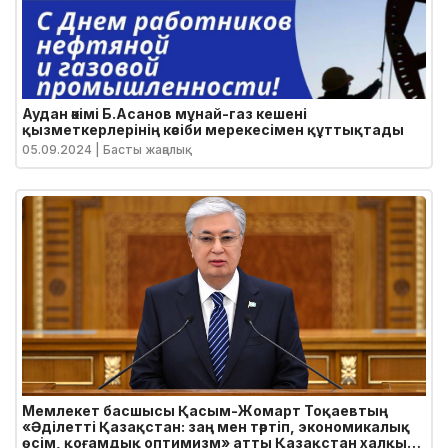
Аудан әкімі Б.Асанов мұнай-газ кешені
қызметкерлерінің кәсіби мерекесімен құттықтады
05.09.2024
| Басты жаңалық
Мемлекет басшысы Қасым-Жомарт Тоқаевтың
«Әділетті Қазақстан: заң мен тәртіп, экономикалық
өсім, қоғамдық оптимизм» атты Қазақстан халқына